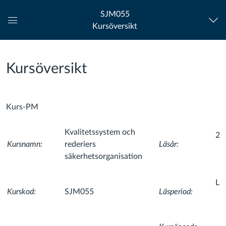
SJM055
Kursöversikt
Global
navigationsmeny
Kursöversikt
Kurs-PM
Kvalitetssystem och
20
Kursnamn:
rederiers
Läsår:
säkerhetsorganisation
LP
Kurskod:
SJM055
Läsperiod: