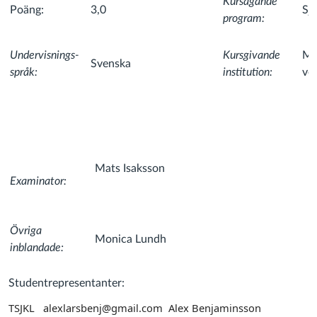
Kursägande
Poäng:
3,0
Sj
program:
Undervisnings-
Kursgivande
Me
Svenska
språk:
institution:
ve
Mats Isaksson
Examinator:
Övriga
Monica Lundh
inblandade:
Studentrepresentanter:
TSJKL alexlarsbenj@gmail.com Alex Benjaminsson