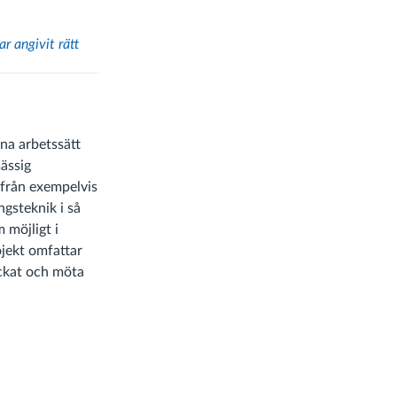
r angivit rätt
rna arbetssätt
ässig
 från exempelvis
gsteknik i så
 möjligt i
ojekt omfattar
yckat och möta