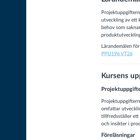
Projektuppgiftern
utveckling av ett 
behov som saknar b
produktutveckling
Lärandemålen för 
PPU196 VT26
Kursens up
Projektuppgift
Projektuppgiftern
omfattar utveckli
tillfredsställer e
och insikter i pr
Föreläsningar