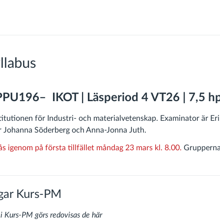
llabus
PPU196– IKOT | Läsperiod 4 VT26 | 7,5 h
titutionen för Industri- och materialvetenskap. Examinator är Er
är Johanna Söderberg och Anna-Jonna Juth.
s igenom på första tillfället måndag 23 mars kl. 8.00.
Grupperna
gar Kurs-PM
i Kurs-PM görs redovisas de här