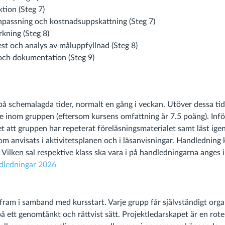
tion (Steg 7)
passning och kostnadsuppskattning (Steg 7)
rkning (Steg 8)
est och analys av måluppfyllnad (Steg 8)
och dokumentation (Steg 9)
å schemalagda tider, normalt en gång i veckan. Utöver dessa tid
te inom gruppen (eftersom kursens omfattning är 7.5 poäng). Inf
det att gruppen har repeterat föreläsningsmaterialet samt läst ige
som anvisats i aktivitetsplanen och i läsanvisningar. Handlednin
t. Vilken sal respektive klass ska vara i på handledningarna anges 
dledningar 2026
fram i samband med kursstart. Varje grupp får självständigt org
) på ett genomtänkt och rättvist sätt. Projektledarskapet är en rot