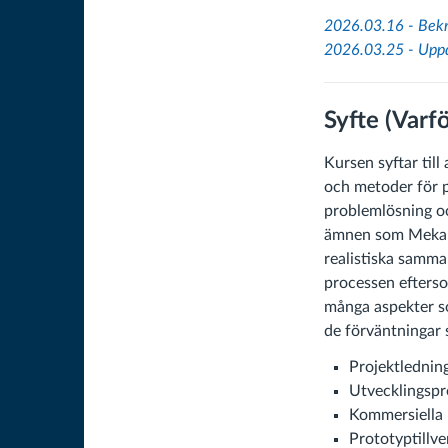
2026.03.16 - Bekrä
2026.03.25 - Uppda
Syfte (Varfö
Kursen syftar til
och metoder för p
problemlösning oc
ämnen som Mekanik
realistiska samma
processen efterso
många aspekter so
de förväntningar
Projektledning
Utvecklingsp
Kommersiella 
Prototyptillv