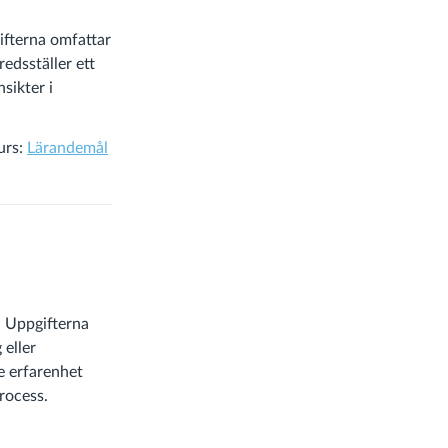
ifterna omfattar
redsställer ett
sikter i
urs:
Lärandemål
. Uppgifterna
 eller
ge erfarenhet
rocess.