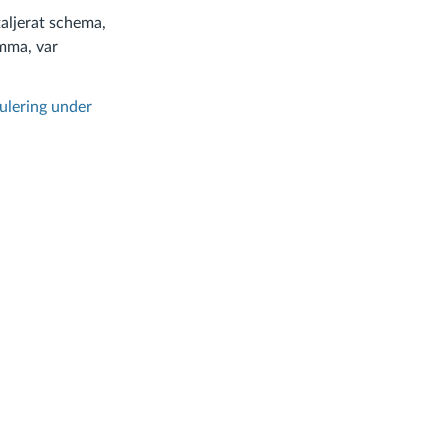
taljerat schema,
mma, var
ulering under