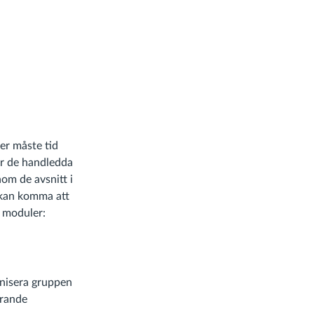
er måste tid
ör de handledda
nom de avsnitt i
g kan komma att
i moduler:
anisera gruppen
erande