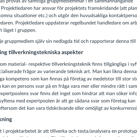
kall provas av samtliga gruppmedlemmar i en sammanhängande
Projektledaren har ansvar för projektets framskridande (att plane
omna situationer etc.) och utgör den huvudsakliga kontaktperso
edaren. Projektledare uppdaterar regelbundet handledare om arb
 läget i gruppen.
je gruppmedlem själv sin nedlagda tid och rapporterar denna till
ng tillverkningstekniska aspekter
om material- respektive tillverkningsteknik finns tillgängliga i syf
ialiserade frågor av varierande teknisk art. Man kan likna denn
iga kompetens som kan finnas på företag av medelstor till stor st
n kan en persons svar på en fråga vara mer eller mindre rätt i s
expertpoolens svar finns det inget som hindrar att man söker in
v syftena med expertpoolen är att ge sådana svar som företag ka
å eftersom det kan vara tidskrävande eller omöjligt av konkurrenss
kning
 i projektarbetet är att tillverka och testa/analysera en prototyp 