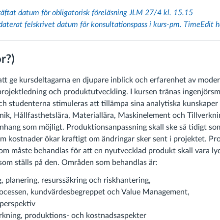
ftat datum för obligatorisk föreläsning JLM 27/4 kl. 15.15
terat felskrivet datum för konsultationspass i kurs-pm. TimeEdit ha
r?)
l att ge kursdeltagarna en djupare inblick och erfarenhet av mode
rojektledning och produktutveckling. I kursen tränas ingenjörsm
h studenterna stimuleras att tillämpa sina analytiska kunskaper
, Hållfasthetslära, Materiallära, Maskinelement och Tillverknin
nhang som möjligt. Produktionsanpassning skall ske så tidigt som
m kostnader ökar kraftigt om ändringar sker sent i projektet. Pr
m måste behandlas för att en nyutvecklad produkt skall vara l
 som ställs på den. Områden som behandlas är:
, planering, resurssäkring och riskhantering,
rocessen, kundvärdesbegreppet och Value Management,
perspektiv
erkning, produktions- och kostnadsaspekter