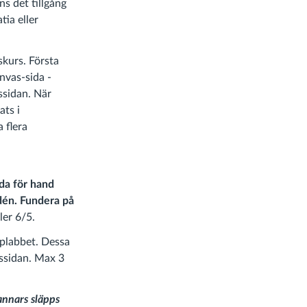
ns det tillgång
tia eller
skurs. Första
nvas-sida -
rssidan. När
ats i
 flera
da för hand
idén. Fundera på
ler 6/5.
yplabbet. Dessa
assidan. Max 3
annars släpps