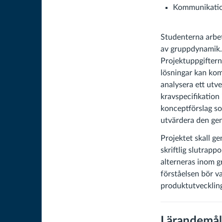
Kommunikatio
Studenterna arbet
av gruppdynamik. 
Projektuppgiftern
lösningar kan kom
analysera ett utv
kravspecifikation
konceptförslag som
utvärdera den gen
Projektet skall 
skriftlig slutrapp
alterneras inom g
förståelsen bör v
produktutveckling
Lärandemål