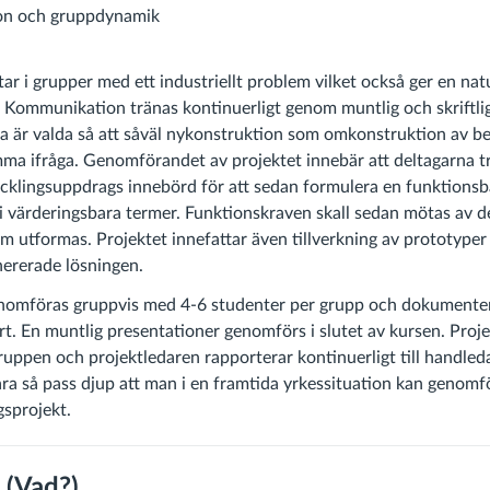
n och gruppdynamik
ar i grupper med ett industriellt problem vilket också ger en nat
Kommunikation tränas kontinuerligt genom muntlig och skriftlig
a är valda så att såväl nykonstruktion som omkonstruktion av bef
ma ifråga. Genomförandet av projektet innebär att deltagarna tr
ecklingsuppdrags innebörd för att sedan formulera en funktions
 i värderingsbara termer. Funktionskraven skall sedan mötas av d
 utformas. Projektet innefattar även tillverkning av prototyper i
ererade lösningen.
genomföras gruppvis med 4-6 studenter per grupp och dokumente
ort. En muntlig presentationer genomförs i slutet av kursen. Proj
ruppen och projektledaren rapporterar kontinuerligt till handled
ara så pass djup att man i en framtida yrkessituation kan genomfö
sprojekt.
 (Vad?)