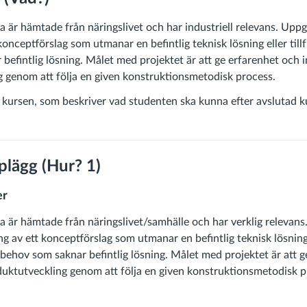
a är hämtade från näringslivet och har industriell relevans. Uppg
konceptförslag som utmanar en befintlig teknisk lösning eller tillf
efintlig lösning. Målet med projektet är att ge erfarenhet och in
 genom att följa en given konstruktionsmetodisk process.
kursen, som beskriver vad studenten ska kunna efter avslutad k
plägg (Hur? 1)
er
a är hämtade från näringslivet/samhälle och har verklig relevans
ng av ett konceptförslag som utmanar en befintlig teknisk lösning
tt behov som saknar befintlig lösning. Målet med projektet är att 
oduktutveckling genom att följa en given konstruktionsmetodisk p