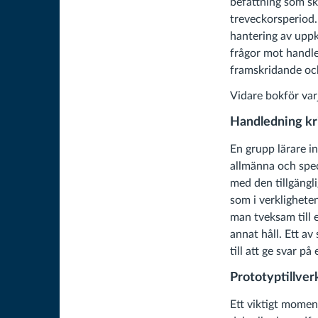
befattning som s
treveckorsperiod. 
hantering av uppk
frågor mot handl
framskridande och
Vidare bokför var
Handledning kri
En grupp lärare in
allmänna och spec
med den tillgängl
som i verklighete
man tveksam till 
annat håll. Ett a
till att ge svar p
Prototyptillver
Ett viktigt moment