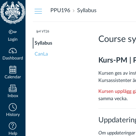
Dashboard
PPU196
Syllabus
lp4 VT26
Course sy
Login
Syllabus
CanLa
Dashboard
Kurs-PM |
Kursen ges av ins
Calendar
Kursassistenter 
Kursen upplägg gå
Inbox
samma vecka.
History
Uppdaterin
Om uppdateringar 
Help