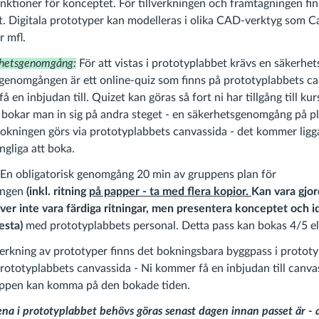
unktioner för konceptet. För tillverkningen och framtagningen fin
et. Digitala prototyper kan modelleras i olika CAD-verktyg som Ca
 mfl.
rhetsgenomgång:
För att vistas i prototyplabbet krävs en säkerhet
sgenomgången är ett online-quiz som finns på prototyplabbets ca
å en inbjudan till. Quizet kan göras så fort ni har tillgång till ku
 bokar man in sig på andra steget - en säkerhetsgenomgång på pl
okningen görs via prototyplabbets canvassida - det kommer ligga
ngliga att boka.
En obligatorisk genomgång 20 min av gruppens plan för
ingen
(inkl. ritning
på papper - ta med flera kopior.
Kan vara gjor
ver inte vara färdiga ritningar, men presentera konceptet och 
testa)
med prototyplabbets personal. Detta pass kan bokas 4/5 el
lverkning av prototyper finns det bokningsbara byggpass i protot
rototyplabbets canvassida - Ni kommer få en inbjudan till canv
uppen kan komma på den bokade tiden.
lena i prototyplabbet behövs göras senast dagen innan passet är - 