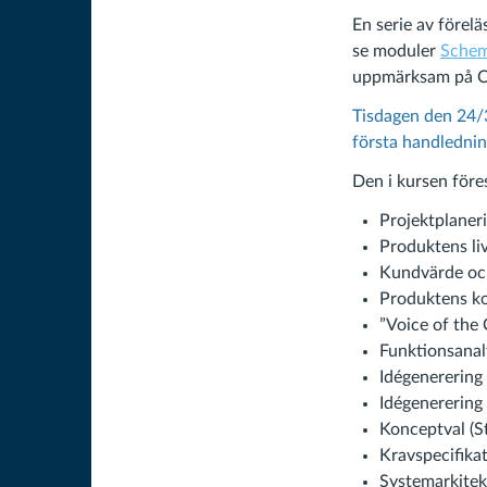
En serie av förelä
se moduler
Schem
uppmärksam på C
Tisdagen den 24/3
första handledning
Den i kursen före
Projektplaneri
Produktens liv
Kundvärde och
Produktens ko
”Voice of the 
Funktionsanaly
Idégenerering
Idégenerering
Konceptval (S
Kravspecifikat
Systemarkitekt