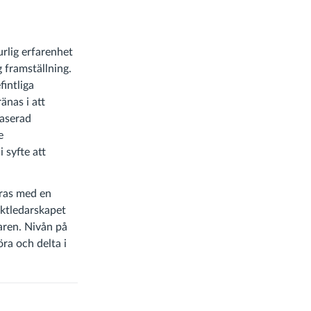
urlig erfarenhet
 framställning.
intliga
änas i att
baserad
e
 syfte att
ras med en
ektledarskapet
aren. Nivån på
ra och delta i