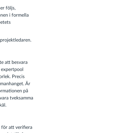
r följs,
nen i formella
etets
 projektledaren.
te att besvara
a expertpool
orlek. Precis
ammanhanget. Är
formationen på
n vara tveksamma
käl.
för att verifiera