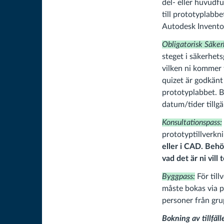
del- eller huvudf
till prototyplabb
Autodesk Inventor
Obligatorisk Säke
steget i säkerhet
vilken ni kommer f
quizet är godkänt
prototyplabbet. B
datum/tider tillgä
Konsultationspass:
prototyptillverkn
eller i CAD. Behö
vad det är ni vill 
Byggpass:
För til
måste bokas via p
personer från gr
Bokning av tillfäl