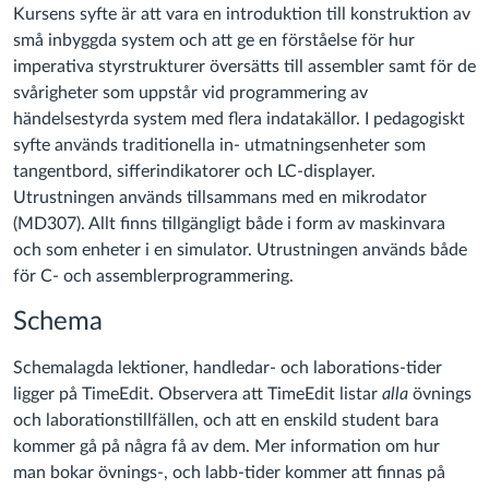
Kursens syfte är att vara en introduktion till konstruktion av
små inbyggda system och att ge en förståelse för hur
imperativa styrstrukturer översätts till assembler samt för de
svårigheter som uppstår vid programmering av
händelsestyrda system med flera indatakällor. I pedagogiskt
syfte används traditionella in- utmatningsenheter som
tangentbord, sifferindikatorer och LC-displayer.
Utrustningen används tillsammans med en mikrodator
(MD307). Allt finns tillgängligt både i form av maskinvara
och som enheter i en simulator. Utrustningen används både
för C- och assemblerprogrammering.
Schema
Schemalagda lektioner, handledar- och laborations-tider
ligger på TimeEdit. Observera att TimeEdit listar
alla
övnings
och laborationstillfällen, och att en enskild student bara
kommer gå på några få av dem. Mer information om hur
man bokar övnings-, och labb-tider kommer att finnas på