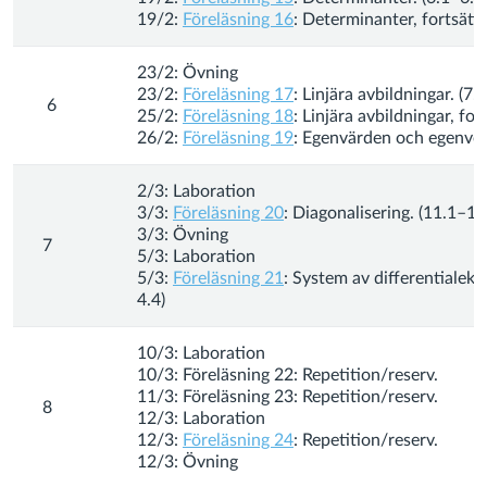
19/2:
Föreläsning 16
: Determinanter, fortsättn
23/2: Övning
23/2:
Föreläsning 17
: Linjära avbildningar. (7.
6
25/2:
Föreläsning 18
: Linjära avbildningar, for
26/2:
Föreläsning 19
: Egenvärden och egenvek
2/3: Laboration
3/3:
Föreläsning 20
: Diagonalisering. (11.1–11
3/3: Övning
7
5/3: Laboration
5/3:
Föreläsning 21
: System av differentialek
4.4)
10/3: Laboration
10/3: Föreläsning 22: Repetition/reserv.
11/3: Föreläsning 23: Repetition/reserv.
8
12/3: Laboration
12/3:
Föreläsning 24
: Repetition/reserv.
12/3: Övning