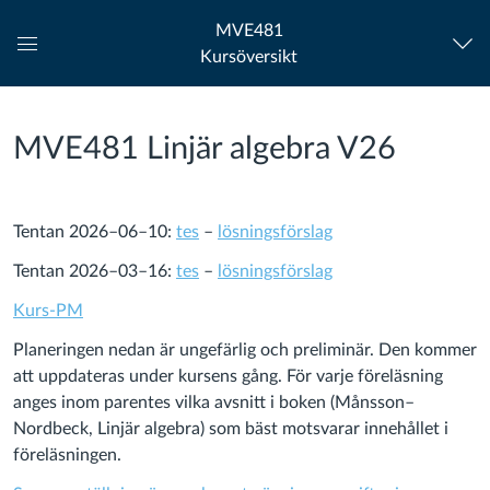
MVE481
Kursöversikt
Global
navigationsmeny
MVE481 Linjär algebra V26
Tentan 2026–06–10:
tes
–
lösningsförslag
Tentan 2026–03–16:
tes
–
lösningsförslag
Kurs-PM
Planeringen nedan är ungefärlig och preliminär. Den kommer
att uppdateras under kursens gång. För varje föreläsning
anges inom parentes vilka avsnitt i boken (Månsson–
Nordbeck, Linjär algebra) som bäst motsvarar innehållet i
föreläsningen.