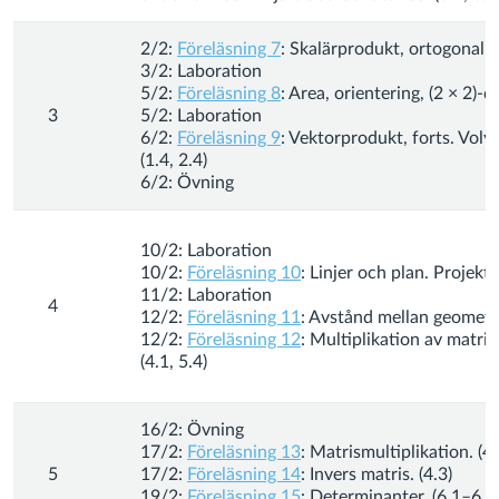
2/2:
Föreläsning 7
: Skalärprodukt, ortogonal pr
3/2: Laboration
5/2:
Föreläsning 8
: Area, orientering, (2 × 2)-
3
5/2: Laboration
6/2:
Föreläsning 9
: Vektorprodukt, forts. Voly
(1.4, 2.4)
6/2: Övning
10/2: Laboration
10/2:
Föreläsning 10
: Linjer och plan. Projekti
11/2: Laboration
4
12/2:
Föreläsning 11
: Avstånd mellan geometri
12/2:
Föreläsning 12
: Multiplikation av matri
(4.1, 5.4)
16/2: Övning
17/2:
Föreläsning 13
: Matrismultiplikation. (4.
5
17/2:
Föreläsning 14
: Invers matris. (4.3)
19/2:
Föreläsning 15
: Determinanter. (6.1–6.6