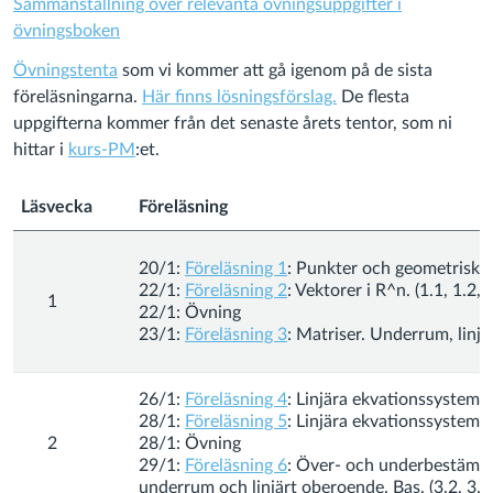
Sammanställning över relevanta övningsuppgifter i
övningsboken
Övningstenta
som vi kommer att gå igenom på de sista
föreläsningarna.
Här finns lösningsförslag.
De flesta
uppgifterna kommer från det senaste årets tentor, som ni
hittar i
kurs-PM
:et.
Läsvecka
Föreläsning
20/1:
Föreläsning 1
: Punkter och geometriska v
22/1:
Föreläsning 2
: Vektorer i R^n. (1.1, 1.2, 2
1
22/1: Övning
23/1:
Föreläsning 3
: Matriser. Underrum, linjär
26/1:
Föreläsning 4
: Linjära ekvationssystem. (
28/1:
Föreläsning 5
: Linjära ekvationssystem, f
2
28/1: Övning
29/1:
Föreläsning 6
: Över- och underbestäm
underrum och linjärt oberoende. Bas. (3.2, 3.3, 