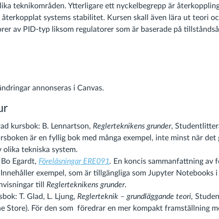
olika teknikområden. Ytterligare ett nyckelbegrepp är återkopplin
 återkopplat systems stabilitet. Kursen skall även lära ut teori 
orer av PID-typ liksom regulatorer som är baserade på tillstånds
ändringar annonseras i Canvas.
ur
d kursbok: B. Lennartson,
Reglerteknikens grunder
, Studentlitt
rsboken är en fyllig bok med många exempel, inte minst när det 
 olika tekniska system.
Bo Egardt,
Föreläsningar ERE091
.
En koncis sammanfattning av f
 Innehåller exempel, som är tillgängliga som Jupyter Notebooks 
nvisningar till
Reglerteknikens grunder
.
sbok: T. Glad, L. Ljung,
Reglerteknik – grundläggande
teori,
Student
 Store). För den som föredrar en mer kompakt framställning me