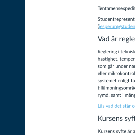
Tentamensexpedi
Studentrepresent
(
jesperun@studen
Vad är regl
Reglering i tekni
hastighet, tempe
som går under n
eller mikrokontro
systemet enligt fa
tillämpningsområd
rymd, samt i mång
Läs vad det står 
Kursens syf
Kursens syfte är 