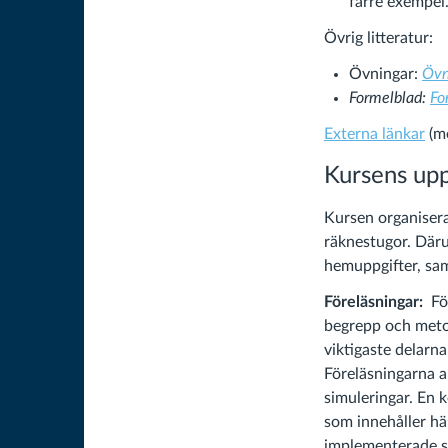
färre exempel
Övrig litteratur:
Övningar:
Övn
Formelblad:
Fo
Externa länkar
(me
Kursens up
Kursen organisera
räknestugor. Däru
hemuppgifter, sam
Föreläsningar:
Fö
begrepp och metod
viktigaste delarna
Föreläsningarna a
simuleringar. En 
som innehåller hä
implementerade s