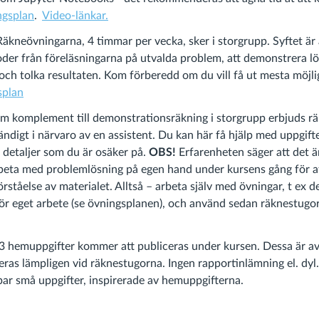
ngsplan
.
Video-länkar.
Räkneövningarna, 4 timmar per vecka, sker i storgrupp. Syftet är
er från föreläsningarna på utvalda problem, att demonstrera lö
 och tolka resultaten. Kom förberedd om du vill få ut mesta möjli
splan
m komplement till demonstrationsräkning i storgrupp erbjuds rä
ändigt i närvaro av en assistent. Du kan här få hjälp med uppgifte
a detaljer som du är osäker på.
OBS!
Erfarenheten säger att det ä
beta med problemlösning på egen hand under kursens gång för at
förståelse av materialet. Alltså – arbeta själv med övningar, t ex 
 eget arbete (se övningsplanen), och använd sedan räknestugor
-3 hemuppgifter kommer att publiceras under kursen. Dessa är a
eras lämpligen vid räknestugorna. Ingen rapportinlämning el. dyl
 par små uppgifter, inspirerade av hemuppgifterna.
: