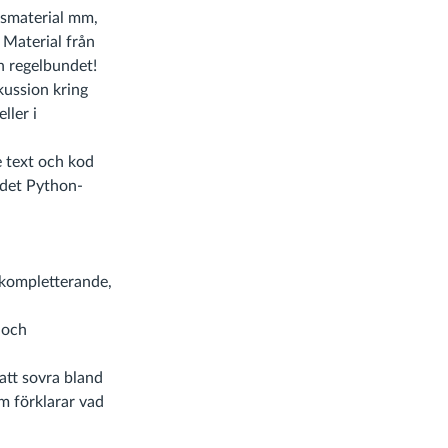
rsmaterial mm,
 Material från
n regelbundet!
kussion kring
ller i
 text och kod
l det Python-
 kompletterande,
 och
 att sovra bland
m förklarar vad
.