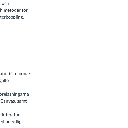
g och
och metoder för
återkoppling.
eratur (Cremona/
gäller
öreläsningarna
i Canvas, samt
litteratur
d betydligt