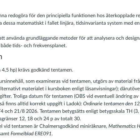
nna redogöra för den principiella funktionen hos återkopplade r
 dessa matematiskt i fallet linjära, tidsinvarianta system med en
att använda grundläggande metoder för att analysera och design
 både tids- och frekvensplanet.
n
h 4,5 hp) krävs godkänd tentamen.
ursinnehåll, som examineras vid tentamen, utgörs av material fr
lternativt materialet i kursboken enligt läsanvisningar); därutöve
fter. Troliga datum för tentamen (OBS vid eventuell ändring av
 finns alltid korrekt uppgift i Ladok):
Ordinarie tentamen den 1
 och 21/8 2026. Tentamen betygsätts enligt betygsskala TH (3, 
sgränser 12, 18 och 24 p av totalt 30.
del vid tentamen är Chalmersgodkänd miniräknare,
Mathematics 
samt
Formelblad ERE091
.