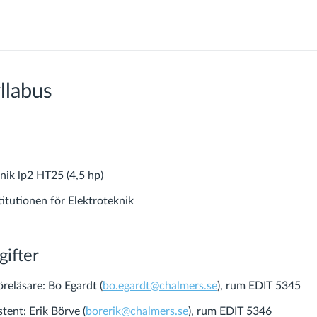
llabus
nik lp2 HT25 (4,5 hp)
titutionen för Elektroteknik
ifter
reläsare: Bo Egardt (
bo.egardt@chalmers.se
), rum EDIT 5345
tent: Erik Börve (
borerik@chalmers.se
), rum EDIT 5346