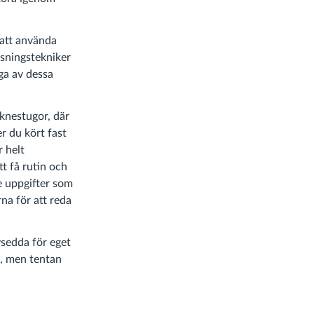
 att använda
sningstekniker
ga av dessa
knestugor, där
r du kört fast
r helt
t få rutin och
de uppgifter som
na för att reda
vsedda för eget
., men tentan