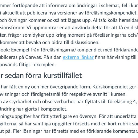
mmer fortlöpande att informera om ändringar i schemat, fel i ku
i aktuellt att publicera nya versioner av föreläsningskompendiet.
 och övningar kommer också att läggas upp. Alltså: kolla hemsida
ionsforum: Vi uppmuntrar er att använda detta för att få en dis
ter, frågor som dyker upp kring moment på föreläsningarna och/e
kommer att bevaka och bidra till diskussionen.
ook: Exempel från föreläsningarna/kompendiet med förklarande
bliceras på Canvas. På sidan
externa länkar
finns hänvisning til
används flitigt i exemplen.
 sedan förra kurstillfället
har fått en ny och mer övergripande form. Kurskompendiet ger
visningar och färdighetsmål för respektive avsnitt i kursen.
 av styrbarhet och observerbarhet har flyttats till föreläsning 4,
ndring har gjorts i kompendiet.
ingsuppgifter har fått ytterligare en översyn. För att underlätta
fterna, så har samtliga uppgifter försetts med en kort rubrik so
ut på. Fler lösningar har försetts med en förklarande kommentar