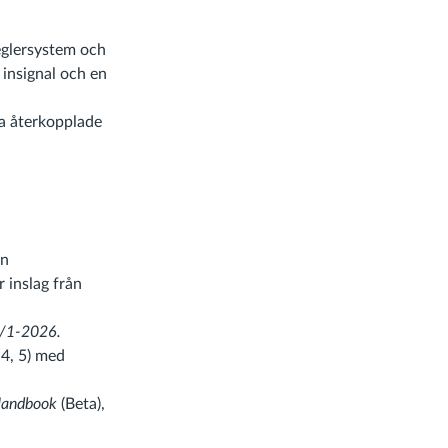
eglersystem och
 insignal och en
a återkopplade
ån
r inslag från
2/1-2026.
4, 5) med
Handbook
(Beta),