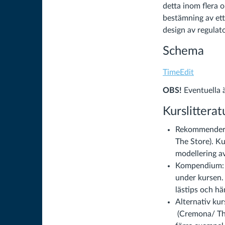
detta inom flera 
bestämning av ett
design av regulat
Schema
TimeEdit
OBS!
Eventuella 
Kurslitterat
Rekommendera
The Store). Ku
modellering av
Kompendium: 
under kursen.
lästips och hä
Alternativ kur
(Cremona/ The