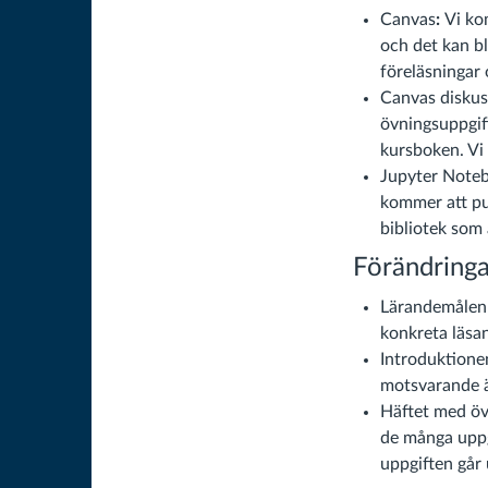
Canvas
:
Vi ko
och det kan bl
föreläsningar
Canvas diskuss
övningsuppgif
kursboken. Vi 
Jupyter Noteb
kommer att pu
bibliotek som 
Förändringar
Lärandemålen 
konkreta läsan
Introduktionen
motsvarande ä
Häftet med övn
de många uppgi
uppgiften går 