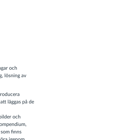
ngar och
g, lösning av
ntroducera
att läggas på de
bilder och
 kompendium,
 som finns
köra igenom