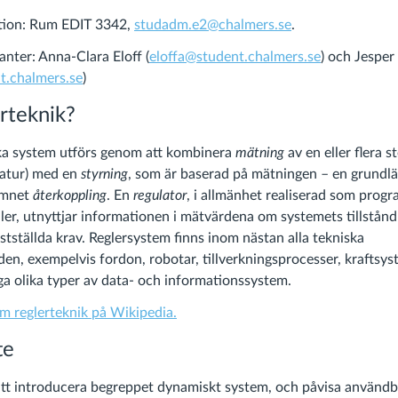
tion:
Rum EDIT 3342,
studadm.e2@chalmers.se
.
anter:
Anna-Clara Eloff (
eloffa@student.chalmers.se
) och Jespe
t.chalmers.se
)
erteknik?
ska system utförs genom att kombinera
mätning
av en eller flera s
ratur) med en
styrning
, som är baserad på mätningen – en grundl
amnet
återkoppling
. En
regulator
, i allmänhet realiserad som progr
ller, utnyttjar informationen i mätvärdena om systemets tillstånd
stställda krav. Reglersystem finns inom nästan alla tekniska
en, exempelvis fordon, robotar, tillverkningsprocesser, kraftsys
a olika typer av data- och informationssystem.
om reglerteknik på Wikipedia.
te
att introducera begreppet dynamiskt system, och påvisa använd