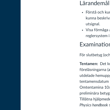
Lärandemål
Förstå och ku
kunna beskriva
utsignal.
Visa förmåga 
reglersystem i
Examinatio
För slutbetyg (oc
Tentamen:
Det k
föreläsningarna (a
utdelade hemuppgi
tentamensdatum så
Omtentamina 10/4
preliminära betyg
Tillåtna hjälpme
Physics handbook