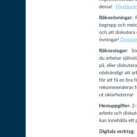
dessa!
Föreläsni
Räkneövningar:
begrepp och metod
och att diskutera
övningar!
Övning
Räknestugor:
So
du arbetar självst
på, eller diskuter
nödvändigt att ar
för att få en bra 
rekommenderas för
ut oklarheterna!
Hemuppgifter
: 2
arbete och diskut
kan innehålla ett
Digitala verktyg