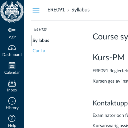
Dashboard
ERE091
Syllabus
lp2 HT25
Course sy
Login
Syllabus
CanLa
Dashboard
Kurs-PM
ERE091 Reglertek
Calendar
Kursen ges av ins
Inbox
Kontaktuppg
History
Examinator och fö
Kursansvarig assis
Help