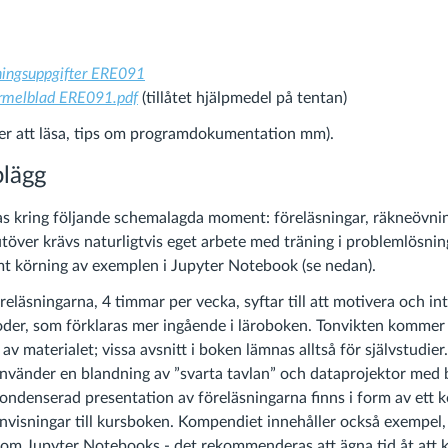
.
ingsuppgifter ERE091
rmelblad ERE091.pdf
(tillåtet hjälpmedel på tentan)
r att läsa, tips om programdokumentation mm).
plägg
s kring följande schemalagda moment: föreläsningar, räkneövni
töver krävs naturligtvis eget arbete med träning i problemlösnin
t körning av exemplen i Jupyter Notebook (se nedan).
reläsningarna, 4 timmar per vecka, syftar till att motivera och i
er, som förklaras mer ingående i läroboken. Tonvikten kommer 
 av materialet; vissa avsnitt i boken lämnas alltså för självstudier.
nvänder en blandning av ”svarta tavlan” och dataprojektor med 
kondenserad presentation av föreläsningarna finns i form av ett
nvisningar till kursboken. Kompendiet innehåller också exempel,
om Jupyter Notebooks - det rekommenderas att ägna tid åt att 