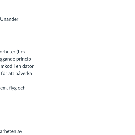
r Unander
torheter (t ex
äggande princip
amkod i en dator
 för att påverka
tem, flyg och
barheten av