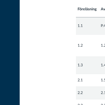
Föreläsning
Av
1.1
P.
1.2
1.
1.3
1.
2.1
1.
2.2
2.