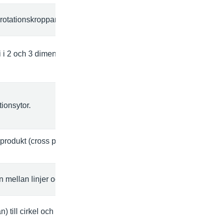
rotationskroppar.
i i 2 och 3 dimensioner:
tionsytor.
produkt (cross product)
on mellan linjer och plan.
 till cirkel och sfär.