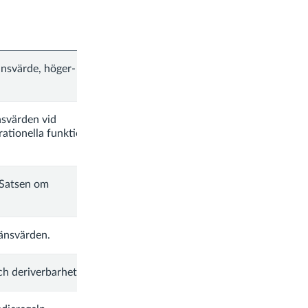
änsvärde, höger- och
nsvärden vid
ationella funktioner.
 Satsen om
ränsvärden.
och deriverbarhet.