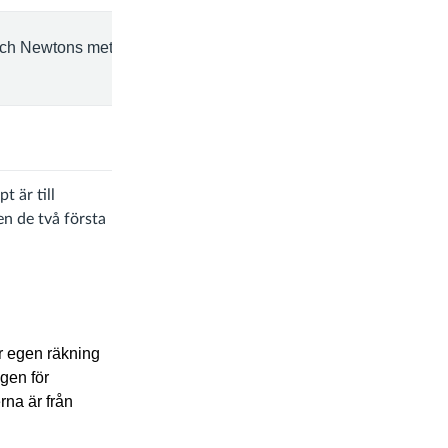
 och Newtons metod.
t är till
en de två första
r egen räkning
gen för
erna
är från