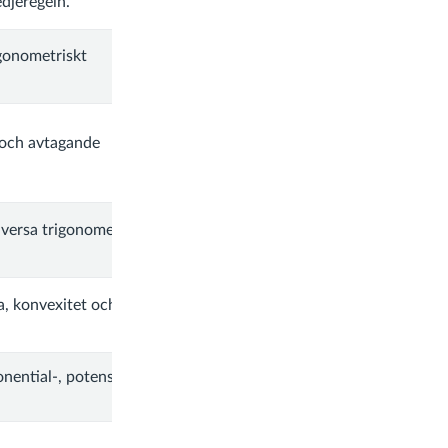
djeregeln.
igonometriskt
e och avtagande
nversa trigonometriska
a, konvexitet och
onential-, potens- och