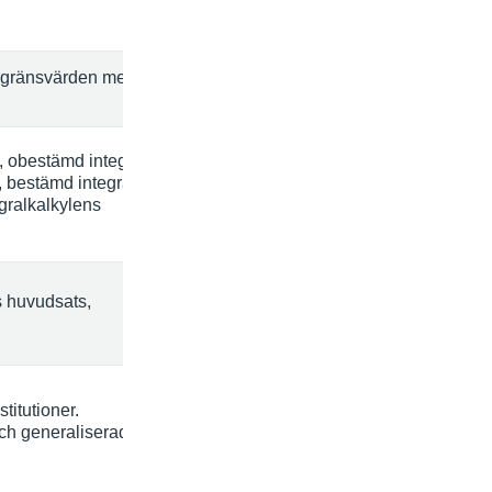
, gränsvärden med hjälp
n, obestämd integral och
 bestämd integral för
gralkalkylens
s huvudsats,
itutioner.
och generaliserade