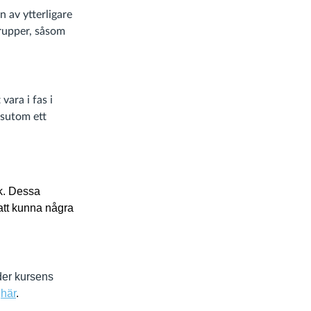
 av ytterligare
grupper, såsom
vara i fas i
ssutom ett
k.
Dessa
 att kunna några
der kursens
s
här
.