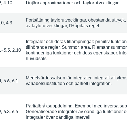
9, 4.10
Linjära approximationer och taylorutvecklingar.
Fortsättning taylorutvecklingar, obestämda uttryck
10, 4.3
av taylorutvecklingar, l'Hôpitals regel.
Integraler och deras tillämpningar: primitiv funktio
tillhörande regler. Summor, area, Riemannsummor,
1–5.5, 2.10
kontinuerliga funktioner och dess egenskaper. Inte
huvudsats.
Medelvärdessatsen för integraler, integralkalkylen
4, 5.6, 6.1
variabelsubstitution och partiell integration.
Partialbråksuppdelning. Exempel med inversa subst
Generaliserade integraler av oändliga funktioner 
2, 6.3, 6.5
integraler över oändliga intervall.