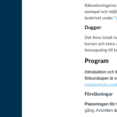
Räkneövningarna ä
exempel och möjli
beskrivet under "
Duggor
:
Det finns totalt 
kursen och testa 
bonuspoäng till t
Program
Introduktion och f
förkunskaper är vi
matematiska sym
Föreläsningar
Planeringen för 
gång.
Avsnitten
ä