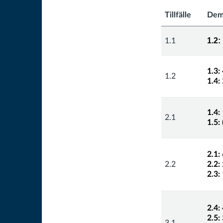
Tillfälle
Dem
1.2:
1.1
1.3:
1.2
1.4:
1.4:
2.1
1.5:
2.1:
2.2
2.2:
2.3:
2.4:
2.5: