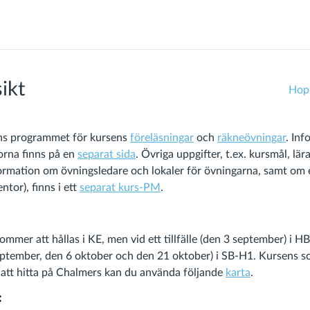
ikt
Hopp
nns programmet för kursens
föreläsningar
och
räkneövningar
. In
gorna finns på en
separat sida
. Övriga uppgifter, t.ex. kursmål, lära
nformation om övningsledare och lokaler för övningarna, samt om
ntor), finns i ett
separat kurs-PM
.
mmer att hållas i KE, men vid ett tillfälle (den 3 september) i H
 september, den 6 oktober och den 21 oktober) i SB-H1. Kursens s
r att hitta på Chalmers kan du använda följande
karta
.
: