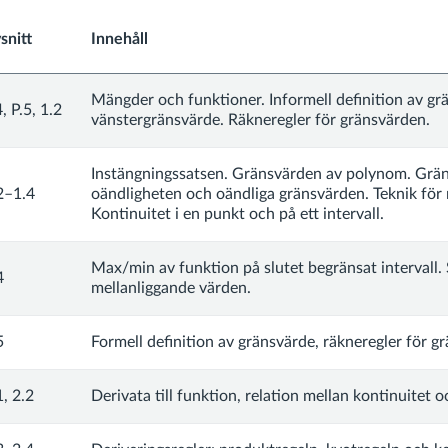
snitt
Innehåll
Mängder och funktioner. Informell definition av gr
4, P.5, 1.2
vänstergränsvärde. Räkneregler för gränsvärden.
Instängningssatsen. Gränsvärden av polynom. Grä
2–1.4
oändligheten och oändliga gränsvärden. Teknik för r
Kontinuitet i en punkt och på ett intervall.
Max/min av funktion på slutet begränsat intervall.
4
mellanliggande värden.
5
Formell definition av gränsvärde, räkneregler för g
1, 2.2
Derivata till funktion, relation mellan kontinuitet 