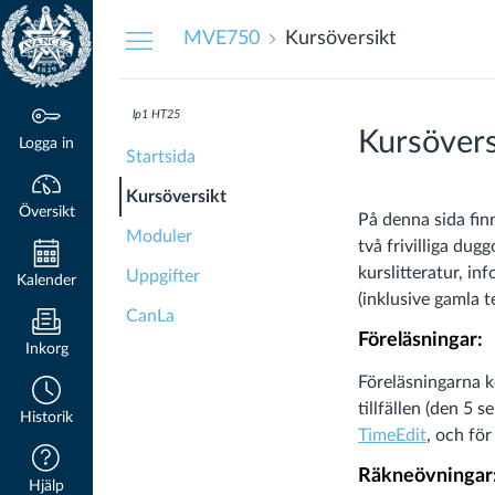
Översikt
MVE750
Kursöversikt
lp1 HT25
Kursövers
Logga in
Startsida
Kursöversikt
Översikt
På denna sida fi
Moduler
två frivilliga dug
kurslitteratur, i
Uppgifter
Kalender
(inklusive gamla te
CanLa
Föreläsningar:
Inkorg
Föreläsningarna ko
tillfällen (den 5
Historik
TimeEdit
, och fö
Räkneövningar
Hjälp