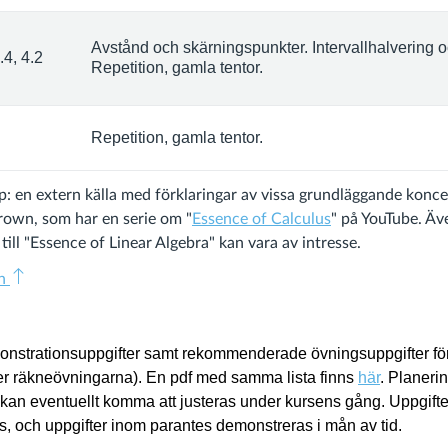
Avstånd och skärningspunkter. Intervallhalvering
.4, 4.2
Repetition, gamla tentor.
Repetition, gamla tentor.
lp: en extern källa med förklaringar av vissa grundläggande koncep
own, som har en serie om "
Essence of Calculus
" på YouTube. Äv
ill "Essence of Linear Algebra" kan vara av intresse.
en
onstrationsuppgifter samt rekommenderade övningsuppgifter fö
 räkneövningarna). En pdf med samma lista finns
här
.
Planerin
kan eventuellt komma att justeras under kursens gång.
Uppgift
, och uppgifter inom parantes demonstreras i mån av tid.