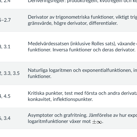
3, 2.4
Deriveringsregler: produktregeln, kvotregeln och ke
Derivator av trigonometriska funktioner, viktigt tr
5–2.7
gränsvärde, högre derivator, differentialer.
Medelvärdessatsen (inklusive Rolles sats), växand
8, 3.1
funktioner. Inversa funktioner och deras derivator.
Naturliga logaritmen och exponentialfunktionen, i
2, 3.3, 3.5
funktioner.
Kritiska punkter, test med första och andra derivat
4, 4.5
konkavitet, inflektionspunkter.
Asymptoter och grafritning. Jämförelse av hur exp
6, 3.4
logaritmfunktioner växer mot
.