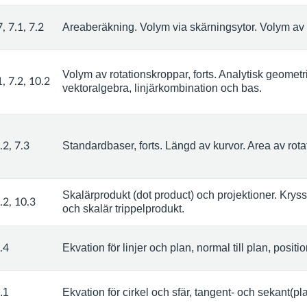
Areaberäkning. Volym via skärningsytor. Volym av 
7, 7.1, 7.2
Volym av rotationskroppar, forts. Analytisk geometr
1, 7.2, 10.2
vektoralgebra, linjärkombination och bas.
Standardbaser, forts.
Längd av kurvor.
Area av rota
.2, 7.3
Skalärprodukt (dot product) och projektioner.
Kryss
.2, 10.3
och s
kalär trippelprodukt.
Ekvation för linjer och plan, normal till plan, positi
.4
.1
Ekvation för cirkel och sfär, tangent- och sekant(plan)