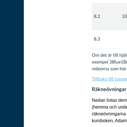
10
8.2
8.3
Om det är till hjä
exempel 3Blue1Br
videorna som hör t
Tillbaka till topp
Räkneövningar
Nedan listas dem
(hemma och under
räkneövningarna
kursboken, Adams