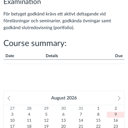
Examination
För betyget godkänd krävs ett aktivt deltagande vid
föreläsningar och seminarier, godkända övningar samt
godkänd slutredovisning (portfolio).
Course summary:
Date
Details
Due
Course
Summary
Prev
August
2026
Ne
month
mo
27
Sunday
28
Monday
29
Tuesday
30
Wednesday
31
Thursday
1
Friday
2
Satur
Calendar
27
28
29
30
31
1
2
Previous
July
3
Previous
July
4
Previous
July
5
Previous
July
6
Previous
July
7
August
8
August
9
3
4
5
6
7
8
9
month
2026
10
August
month
2026
11
August
month
2026
12
August
month
2026
13
August
month
2026
14
August
15
2026
August
Today
16
2026
August
10
11
12
13
14
15
16
August
17
2026
August
18
2026
August
19
2026
August
20
2026
August
21
2026
August
22
2026
August
23
2026
17
18
19
20
21
22
23