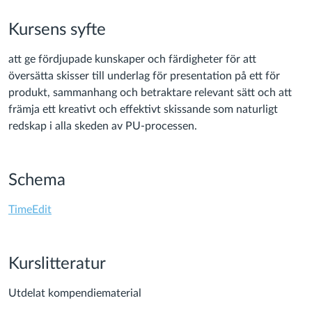
Kursens syfte
att ge fördjupade kunskaper och färdigheter för att
översätta skisser till underlag för presentation på ett för
produkt, sammanhang och betraktare relevant sätt och att
främja ett kreativt och effektivt skissande som naturligt
redskap i alla skeden av PU-processen.
Schema
(Links
TimeEdit
to
an
external
Kurslitteratur
site.)
Utdelat kompendiematerial