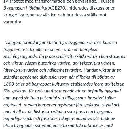
av arbetet med transformation och bevarande. I kursen
Byggnaden i förändring
ACE270, initierades diskussionen
kring olika typer av värden och hur dessa ställs mot
varandra:
”Att göra förändringar i befintliga byggnader är inte bara en
fråga om estetik eller ekonomi, utan ett komplext
ställningstagande. En process där vitt skilda värden kan studeras
och viktas, såsom historiska värden, arkitektoniska värden,
(åter-)bruksvärden och hållbarhetsvärden. Hur det viktas är en
ständigt pågående diskussion som går tillbaka till början av
1800-talet då begreppet kulturarv etablerades inom arkitektur.
Förespråkare för restaurering menade att en befintlig byggnad
kan uppnå sin fulla potential via tillägg som ’kreativt’ tolkar
originalet, medan konserveringsivrare förespråkade skydd och
underhåll av de historiska värden som finns i en byggnads
befintliga skick och funktion. I dagens adaptiva återbruk av
äldre byggnader sammanförs ofta samtida arkitektur med