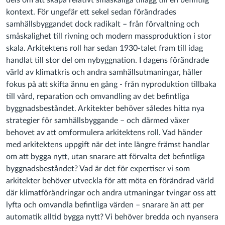
dels om att skapa relativt småskaliga tillägg till en befintlig
kontext. För ungefär ett sekel sedan förändrades
samhällsbyggandet dock radikalt – från förvaltning och
småskalighet till rivning och modern massproduktion i stor
skala. Arkitektens roll har sedan 1930-talet fram till idag
handlat till stor del om nybyggnation. I dagens förändrade
värld av klimatkris och andra samhällsutmaningar, håller
fokus på att skifta ännu en gång - från nyproduktion tillbaka
till vård, reparation och omvandling av det befintliga
byggnadsbeståndet. Arkitekter behöver således hitta nya
strategier för samhällsbyggande – och därmed växer
behovet av att omformulera arkitektens roll. Vad händer
med arkitektens uppgift när det inte längre främst handlar
om att bygga nytt, utan snarare att förvalta det befintliga
byggnadsbeståndet? Vad är det för expertiser vi som
arkitekter behöver utveckla för att möta en förändrad värld
där klimatförändringar och andra utmaningar tvingar oss att
lyfta och omvandla befintliga värden – snarare än att per
automatik alltid bygga nytt? Vi behöver bredda och nyansera