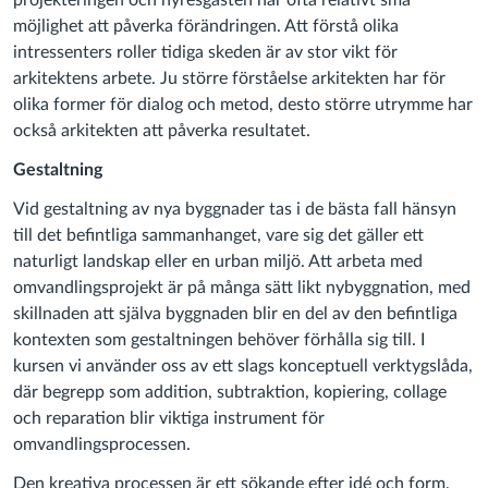
projekteringen och hyresgästen har ofta relativt små
möjlighet att påverka förändringen. Att förstå olika
intressenters roller tidiga skeden är av stor vikt för
arkitektens arbete. Ju större förståelse arkitekten har för
olika former för dialog och metod, desto större utrymme har
också arkitekten att påverka resultatet.
Gestaltning
Vid gestaltning av nya byggnader tas i de bästa fall hänsyn
till det befintliga sammanhanget, vare sig det gäller ett
naturligt landskap eller en urban miljö. Att arbeta med
omvandlingsprojekt är på många sätt likt nybyggnation, med
skillnaden att själva byggnaden blir en del av den befintliga
kontexten som gestaltningen behöver förhålla sig till. I
kursen vi använder oss av ett slags konceptuell verktygslåda,
där begrepp som addition, subtraktion, kopiering, collage
och reparation blir viktiga instrument för
omvandlingsprocessen.
Den kreativa processen är ett sökande efter idé och form,