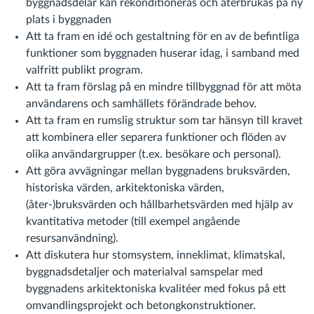
byggnadsdelar kan rekonditioneras och återbrukas på ny
plats i byggnaden
Att ta fram en idé och gestaltning för en av de befintliga
funktioner som byggnaden huserar idag, i samband med
valfritt publikt program.
Att ta fram förslag på en mindre tillbyggnad för att möta
användarens och samhällets förändrade behov.
Att ta fram en rumslig struktur som tar hänsyn till kravet
att kombinera eller separera funktioner och flöden av
olika användargrupper (t.ex. besökare och personal).
Att göra avvägningar mellan byggnadens bruksvärden,
historiska värden, arkitektoniska värden,
(åter-)bruksvärden och hållbarhetsvärden med hjälp av
kvantitativa metoder (till exempel angående
resursanvändning).
Att diskutera hur stomsystem, inneklimat, klimatskal,
byggnadsdetaljer och materialval samspelar med
byggnadens arkitektoniska kvalitéer med fokus på ett
omvandlingsprojekt och betongkonstruktioner.