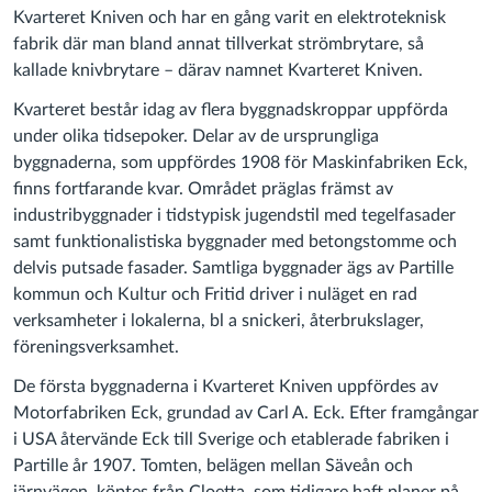
Kvarteret Kniven och har en gång varit en elektroteknisk
fabrik där man bland annat tillverkat strömbrytare, så
kallade knivbrytare – därav namnet Kvarteret Kniven.
Kvarteret består idag av flera byggnadskroppar uppförda
under olika tidsepoker. Delar av de ursprungliga
byggnaderna, som uppfördes 1908 för Maskinfabriken Eck,
finns fortfarande kvar. Området präglas främst av
industribyggnader i tidstypisk jugendstil med tegelfasader
samt funktionalistiska byggnader med betongstomme och
delvis putsade fasader. Samtliga byggnader ägs av Partille
kommun och Kultur och Fritid driver i nuläget en rad
verksamheter i lokalerna, bl a snickeri, återbrukslager,
föreningsverksamhet.
De första byggnaderna i Kvarteret Kniven uppfördes av
Motorfabriken Eck, grundad av Carl A. Eck. Efter framgångar
i USA återvände Eck till Sverige och etablerade fabriken i
Partille år 1907. Tomten, belägen mellan Säveån och