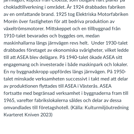
järnvägen, köptes från Cloetta, som tidigare haft planer på
chokladtillverkning i området. År 1924 drabbades fabriken
av en omfattande brand. 1925 tog Elektriska Motorfabriken
Morén över fastigheten för att bedriva produktion av
växeltrömsmotorer. Mittskeppet och en tillbyggnad från
1910-talet bevarades och byggdes om, medan
maskinhallarna längs järnvägen revs helt. Under 1930-talet
drabbades företaget av ekonomiska svårigheter, vilket ledde
till att ASEA blev delägare. På 1940-talet ökade ASEA sitt
engagemang och investerade i både maskinpark och lokaler.
En ny byggnadskropp uppfördes längs järnvägen. På 1950-
talet minskade verksamheten successivt i takt med att delar
av produktionen flyttades till ASEA i Västerås. ASEA
fortsatte med begränsad verksamhet i byggnaderna fram till
1965, varefter fabrikslokalerna såldes och delar av dessa
omvandlades till företagshotell. (Källa: Kulturmiljöutredning
Kvarteret Kniven 2023)