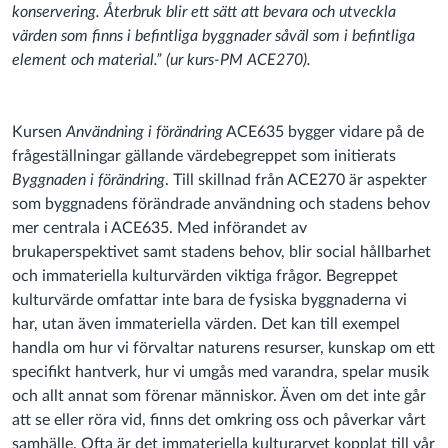
konservering. Återbruk blir ett sätt att bevara och utveckla
värden som finns i befintliga byggnader såväl som i befintliga
element och material.” (ur kurs-PM ACE270).
Kursen
Användning i förändring
ACE635 bygger vidare på de
frågeställningar gällande värdebegreppet som initierats
Byggnaden i förändring
. Till skillnad från ACE270 är aspekter
som byggnadens förändrade användning och stadens behov
mer centrala i ACE635. Med införandet av
brukaperspektivet samt stadens behov, blir social hållbarhet
och immateriella kulturvärden viktiga frågor. Begreppet
kulturvärde omfattar inte bara de fysiska byggnaderna vi
har, utan även immateriella värden. Det kan till exempel
handla om hur vi förvaltar naturens resurser, kunskap om ett
specifikt hantverk, hur vi umgås med varandra, spelar musik
och allt annat som förenar människor. Även om det inte går
att se eller röra vid, finns det omkring oss och påverkar vårt
samhälle. Ofta är det immateriella kulturarvet kopplat till vår