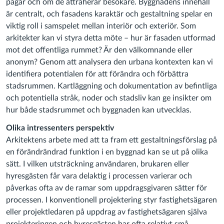
pågår och om de attraherar besökare. Byggnadens innehåll
är centralt, och fasadens karaktär och gestaltning spelar en
viktig roll i samspelet mellan interiör och exteriör. Som
arkitekter kan vi styra detta möte – hur är fasaden utformad
mot det offentliga rummet? Är den välkomnande eller
anonym? Genom att analysera den urbana kontexten kan vi
identifiera potentialen för att förändra och förbättra
stadsrummen. Kartläggning och dokumentation av befintliga
och potentiella stråk, noder och stadsliv kan ge insikter om
hur både stadsrummet och byggnaden kan utvecklas.
Olika intressenters perspektiv
Arkitektens arbete med att ta fram ett gestaltningsförslag på
en förändrändrad funktion i en byggnad kan se ut på olika
sätt. I vilken utsträckning användaren, brukaren eller
hyresgästen får vara delaktig i processen varierar och
påverkas ofta av de ramar som uppdragsgivaren sätter för
processen. I konventionell projektering styr fastighetsägaren
eller projektledaren på uppdrag av fastighetsägaren själva