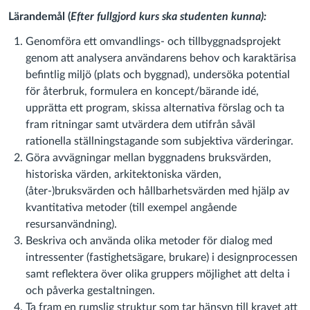
Lärandemål (
Efter fullgjord kurs ska studenten kunna):
Genomföra ett omvandlings- och tillbyggnadsprojekt
genom att analysera användarens behov och karaktärisa
befintlig miljö (plats och byggnad), undersöka potential
för återbruk, formulera en koncept/bärande idé,
upprätta ett program, skissa alternativa förslag och ta
fram ritningar samt utvärdera dem utifrån såväl
rationella ställningstagande som subjektiva värderingar.
Göra avvägningar mellan byggnadens bruksvärden,
historiska värden, arkitektoniska värden,
(åter-)bruksvärden och hållbarhetsvärden med hjälp av
kvantitativa metoder (till exempel angående
resursanvändning).
Beskriva och använda olika metoder för dialog med
intressenter (fastighetsägare, brukare) i designprocessen
samt reflektera över olika gruppers möjlighet att delta i
och påverka gestaltningen.
Ta fram en rumslig struktur som tar hänsyn till kravet att