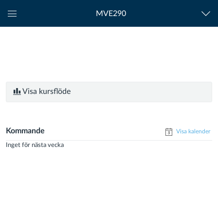
MVE290
Global
navigationsmeny
Visa kursflöde
Kommande
Visa kalender
Inget för nästa vecka