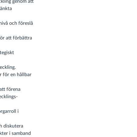
ckling genom att
tänkta
nivå och föreslå
ör att förbättra
tegiskt
eckling.
r för en hållbar
att förena
ecklings-
rgarroll i
ch diskutera
nkter i samband