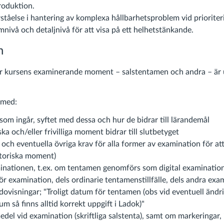
roduktion.
rståelse i hantering av komplexa hållbarhetsproblem vid prioriter
nivå och detaljnivå för att visa på ett helhetstänkande.
n
ur kursens examinerande moment – salstentamen och andra – är
 med:
om ingår, syftet med dessa och hur de bidrar till lärandemål
ska och/eller frivilliga moment bidrar till slutbetyget
och eventuella övriga krav för alla former av examination för at
atoriska moment)
inationen, t.ex. om tentamen genomförs som digital examinatio
för examination, dels ordinarie tentamenstillfälle, dels andra exa
ovisningar; "Troligt datum för tentamen (obs vid eventuell ändr
 så finns alltid korrekt uppgift i Ladok)"
medel vid examination (skriftliga salstenta), samt om markeringar,