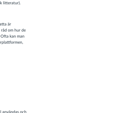
 litteratur).
etta är
n råd om hur de
. Ofta kan man
rplattformen,
all användas och