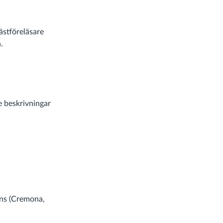
ästföreläsare
.
e beskrivningar
inns (Cremona,