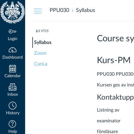
Dashboard
PPU030
Syllabus
lp3 VT25
Course sy
Login
Syllabus
Zoom
Dashboard
Kurs-PM
CanLa
PPU030 PPU030 De
Calendar
Kursen ges av ins
Inbox
Kontaktuppg
Listning av
History
examinator
föreläsare
Help