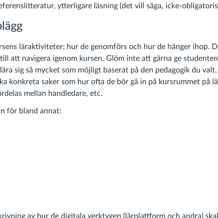
ferenslitteratur, ytterligare läsning (det vill säga, icke-obligatorisk
plägg
rsens läraktiviteter; hur de genomförs och hur de hänger ihop. D
till att navigera igenom kursen. Glöm inte att gärna ge studente
t lära sig så mycket som möjligt baserat på den pedagogik du valt
a konkreta saker som hur ofta de bör gå in på kursrummet på lä
ördelas mellan handledare, etc.
an för bland annat:
krivning av hur de digitala verktygen (lärplattform och andra) sk