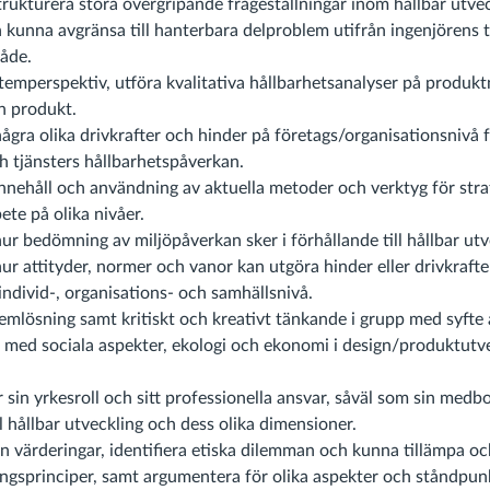
rukturera stora övergripande frågeställningar inom hållbar utve
h kunna avgränsa till hanterbara delproblem utifrån ingenjörens 
åde.
stemperspektiv, utföra kvalitativa hållbarhetsanalyser på produkt
n produkt.
ågra olika drivkrafter och hinder på företags/organisationsnivå f
h tjänsters hållbarhetspåverkan.
nnehåll och användning av aktuella metoder och verktyg för stra
ete på olika nivåer.
ur bedömning av miljöpåverkan sker i förhållande till hållbar utv
ur attityder, normer och vanor kan utgöra hinder eller drivkrafte
individ-, organisations- och samhällsnivå.
emlösning samt kritiskt och kreativt tänkande i grupp med syfte 
n med sociala aspekter, ekologi och ekonomi i design/produktutv
r sin yrkesroll och sitt professionella ansvar, såväl som sin medbo
ll hållbar utveckling och dess olika dimensioner.
rån värderingar, identifiera etiska dilemman och kunna tillämpa o
ingsprinciper, samt argumentera för olika aspekter och ståndpu