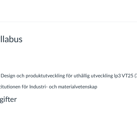
llabus
sign och produktutveckling för uthållig utveckling lp3 VT25 (7
titutionen för Industri- och materialvetenskap
ifter