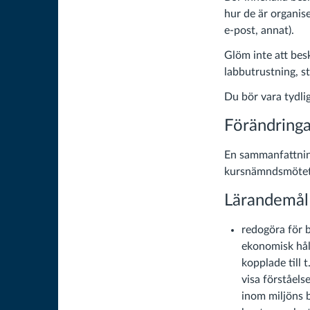
hur de är organis
e-post, annat).
Glöm inte att bes
labbutrustning, stu
Du bör vara tydli
Förändringar
En sammanfattning
kursnämndsmötet
Lärandemål
redogöra för b
ekonomisk hål
kopplade till
visa förståel
inom miljöns 