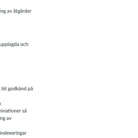
ing av åtgärder
 upplagda och
t bli godkänd på
n
minationer så
ing av
 indexeringar