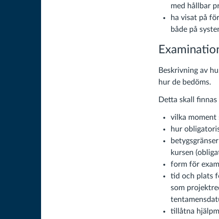
med hållbar p
ha visat på fö
både på system
Examinatio
Beskrivning av h
hur de bedöms.
Detta skall finnas
vilka moment s
hur obligatori
betygsgränser 
kursen (oblig
form för exam
tid och plats 
som projektred
tentamensdatum
tillåtna hjälp