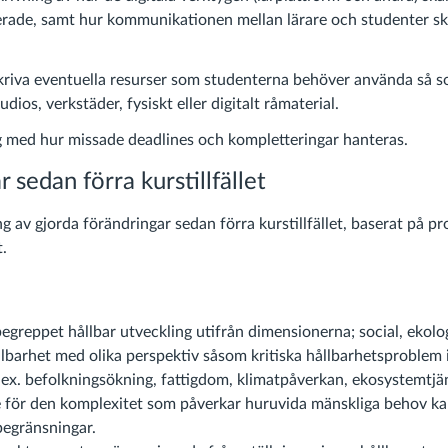
erade, samt hur kommunikationen mellan lärare och studenter ske
kriva eventuella resurser som studenterna behöver använda så 
dios, verkstäder, fysiskt eller digitalt råmaterial.
g med hur missade deadlines och kompletteringar hanteras.
 sedan förra kurstillfället
 av gjorda förändringar sedan förra kurstillfället, baserat på pr
.
egreppet hållbar utveckling utifrån dimensionerna; social, ekolo
lbarhet med olika perspektiv såsom kritiska hållbarhetsproblem i
 t.ex. befolkningsökning, fattigdom, klimatpåverkan, ekosystemtj
se för den komplexitet som påverkar huruvida mänskliga behov ka
begränsningar.