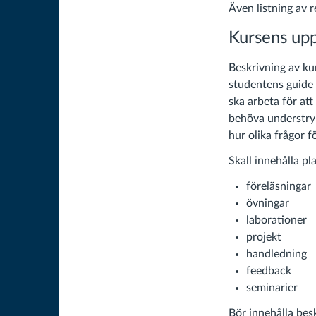
Även listning av re
Kursens up
Beskrivning av ku
studentens guide 
ska arbeta för at
behöva understryk
hur olika frågor f
Skall innehålla pl
föreläsningar
övningar
laborationer
projekt
handledning
feedback
seminarier
Bör innehålla bes