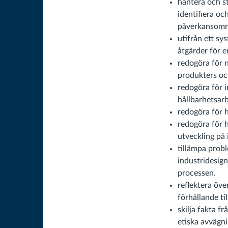
hantera och st
identifiera oc
påverkansomr
utifrån ett sy
åtgärder för e
redogöra för n
produkters oc
redogöra för i
hållbarhetsarb
redogöra för h
redogöra för h
utveckling på 
tillämpa probl
industridesig
processen.
reflektera öve
förhållande ti
skilja fakta f
etiska avvägn