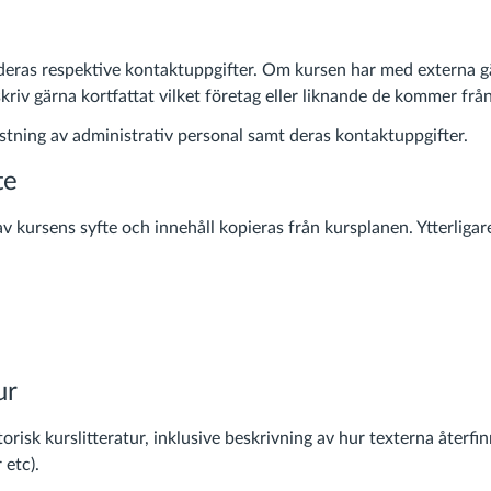
eras respektive kontaktuppgifter. Om kursen har med externa g
skriv gärna kortfattat vilket företag eller liknande de kommer från
stning av administrativ personal samt deras kontaktuppgifter.
te
v kursens syfte och innehåll kopieras från kursplanen. Ytterligar
ur
torisk kurslitteratur, inklusive beskrivning av hur texterna återf
 etc).