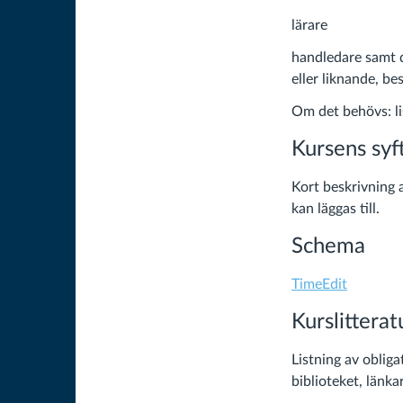
lärare
handledare samt d
eller liknande, be
Om det behövs: li
Kursens syf
Kort beskrivning a
kan läggas till.
Schema
TimeEdit
Kurslitterat
Listning av obliga
biblioteket, länkar