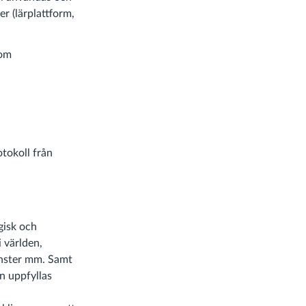
r (lärplattform,
som
otokoll från
gisk och
 världen,
änster mm. Samt
n uppfyllas