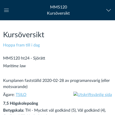
MMS120
Kursöversikt
Global
navigationsmeny
Kursöversikt
Hoppa fram till i dag
MMS120 ht24 - Sjörätt
Maritime law
Kursplanen fastställd 2020-02-28 av programansvarig (eller
motsvarande)
Ägare:
TSILO
7,5 Högskolepoäng
Betygskala:
TH - Mycket väl godkänd (5), Väl godkänd (4),