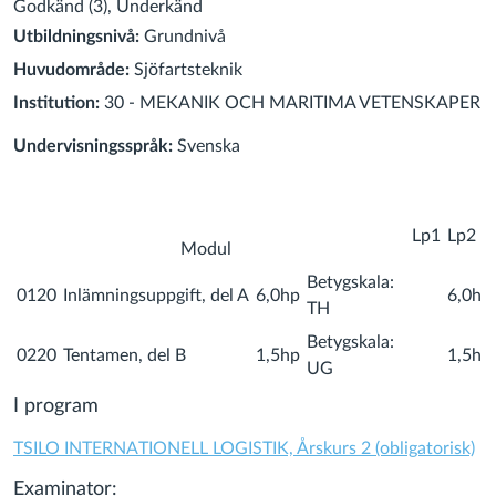
Godkänd (3), Underkänd
Utbildningsnivå:
Grundnivå
Huvudområde:
Sjöfartsteknik
Institution:
30 - MEKANIK OCH MARITIMA VETENSKAPER
Undervisningsspråk:
Svenska
P
Lp1
Lp2
Modul
Betygskala:
0120
Inlämningsuppgift, del A
6,0hp
6,0hp
TH
Betygskala:
0220
Tentamen, del B
1,5hp
1,5hp
UG
I program
TSILO INTERNATIONELL LOGISTIK, Årskurs 2 (obligatorisk)
Examinator: