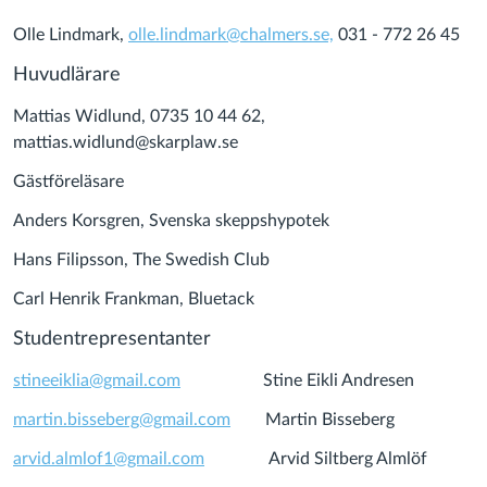
Olle Lindmark,
olle.lindmark@chalmers.se,
031 - 772 26 45
Huvudlärare
Mattias Widlund, 0735 10 44 62,
mattias.widlund@skarplaw.se
Gästföreläsare
Anders Korsgren, Svenska skeppshypotek
Hans Filipsson, The Swedish Club
Carl Henrik Frankman, Bluetack
Studentrepresentanter
stineeiklia@gmail.com
Stine Eikli Andresen
martin.bisseberg@gmail.com
Martin Bisseberg
arvid.almlof1@gmail.com
Arvid Siltberg Almlöf