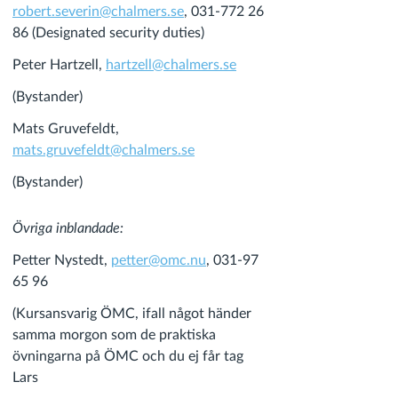
robert.severin@chalmers.se
, 031-772 26
86 (Designated security duties)
Peter Hartzell,
hartzell@chalmers.se
(Bystander)
Mats Gruvefeldt,
mats.gruvefeldt@chalmers.se
(Bystander)
Övriga inblandade:
Petter Nystedt,
petter@omc.nu
, 031-97
65 96
(Kursansvarig ÖMC, ifall något händer
samma morgon som de praktiska
övningarna på ÖMC och du ej får tag
Lars