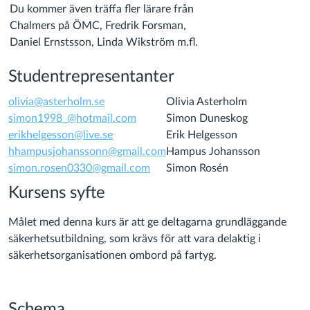
Du kommer även träffa fler lärare från
Chalmers på ÖMC, Fredrik Forsman,
Daniel Ernstsson, Linda Wikström m.fl.
Studentrepresentanter
olivia@asterholm.se
Olivia Asterholm
simon1998_@hotmail.com
Simon Duneskog
erikhelgesson@live.se
Erik Helgesson
hhampusjohanssonn@gmail.com
Hampus Johansson
simon.rosen0330@gmail.com
Simon Rosén
Kursens syfte
Målet med denna kurs är att ge deltagarna grundläggande
säkerhetsutbildning, som krävs för att vara delaktig i
säkerhetsorganisationen ombord på fartyg.
Schema