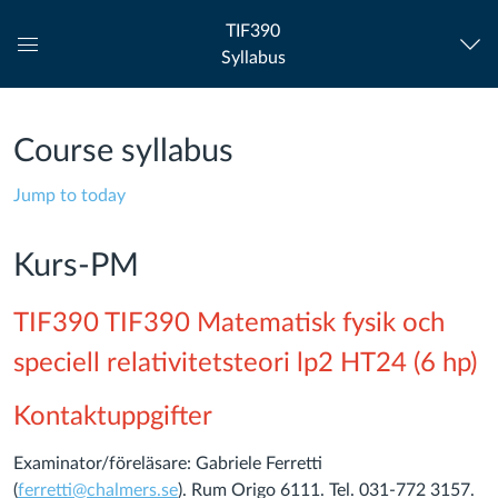
TIF390
Syllabus
Global
Navigation
Menu
Course syllabus
Jump to today
Kurs-PM
TIF390 TIF390 Matematisk fysik och
speciell relativitetsteori lp2 HT24 (6 hp)
Kontaktuppgifter
Examinator/föreläsare: Gabriele Ferretti
(
ferretti@chalmers.se
). Rum Origo 6111. Tel. 031-772 3157.