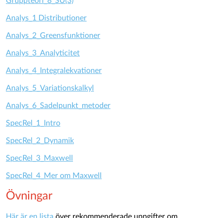
Gruppteori_8_SU(3)
Analys_1 Distributioner
Analys_2_Greensfunktioner
Analys_3_Analyticitet
Analys_4_Integralekvationer
Analys_5_Variationskalkyl
Analys_6_Sadelpunkt_metoder
SpecRel_1_Intro
SpecRel_2_Dynamik
SpecRel_3_Maxwell
SpecRel_4_Mer om Maxwell
Övningar
Här är en lista
över rekommenderade uppgifter om