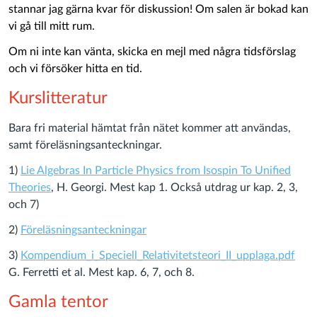
stannar jag gärna kvar för diskussion!
Om salen är bokad kan
vi gå till mitt rum.
Om ni inte kan vänta, skicka en mejl med några tidsförslag
och vi försöker hitta en tid.
Kurslitteratur
Bara fri material hämtat från nätet kommer att användas,
samt föreläsningsanteckningar.
1)
Lie Algebras In Particle Physics from Isospin To Unified
Theories
, H. Georgi. Mest kap 1. Också utdrag ur kap. 2, 3,
och 7)
2)
Föreläsningsanteckningar
3)
Kompendium_i_Speciell_Relativitetsteori_II_upplaga.pdf
G. Ferretti et al. Mest kap. 6, 7, och 8.
Gamla tentor