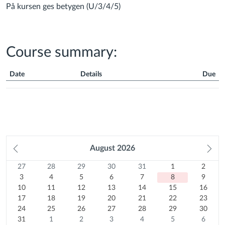
På kursen ges betygen (U/3/4/5)
Course summary:
Date
Details
Due
Course
Summary
Prev
August
2026
Ne
month
mo
27
Sunday
28
Monday
29
Tuesday
30
Wednesday
31
Thursday
1
Friday
2
Satur
Calendar
27
28
29
30
31
1
2
Previous
July
3
Previous
July
4
Previous
July
5
Previous
July
6
Previous
July
7
August
8
August
9
3
4
5
6
7
8
9
month
2026
10
August
month
2026
11
August
month
2026
12
August
month
2026
13
August
month
2026
14
August
Today
15
2026
August
16
2026
August
10
11
12
13
14
15
16
August
17
2026
August
18
2026
August
19
2026
August
20
2026
August
21
2026
August
22
2026
August
23
2026
17
18
19
20
21
22
23
2026
August
24
2026
August
25
2026
August
26
2026
August
27
2026
August
28
2026
August
29
2026
August
30
24
25
26
27
28
29
30
2026
August
31
2026
August
1
2026
August
2
2026
August
3
2026
August
4
2026
August
5
2026
August
6
31
1
2
3
4
5
6