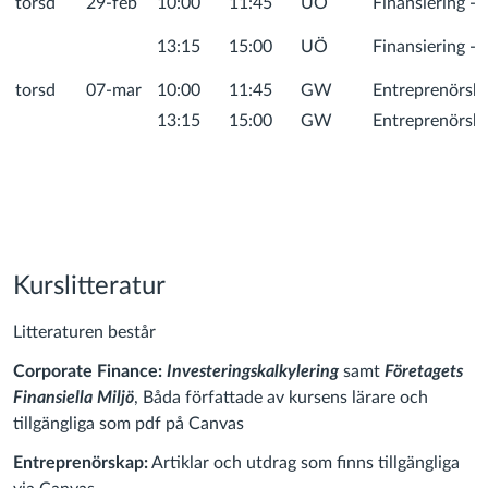
torsd
29-feb
10:00
11:45
UÖ
Finansiering - 
13:15
15:00
UÖ
Finansiering - 
torsd
07-mar
10:00
11:45
GW
Entreprenörska
13:15
15:00
GW
Entreprenörska
Kurslitteratur
Litteraturen består
Corporate Finance:
Investeringskalkylering
samt
Företagets
Finansiella Miljö
, Båda författade av kursens lärare och
tillgängliga som pdf på Canvas
Entreprenörskap:
Artiklar och utdrag som finns tillgängliga