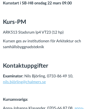
Kursstart i SB-H8 onsdag 2
2
mars 09.00
Kurs-PM
ARK513 Stadsrum lp4 VT23 (12 hp)
Kursen ges av institutionen för Arkitektur och
samhällsbyggnadsteknik
Kontaktuppgifter
Examinator:
Nils Björling, 0733-86 49 10,
nils.björling@chalmers.se
Kursansvariga:
Anna-Johanna Klasander, 0705-66 87 08,
anna-