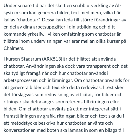
Under senare tid har det skett en snabb utveckling av AI-
system som kan generera bilder, text med mera, vilka här
kallas ”chatbotar”. Dessa kan leda till större förändringar av
en del av dina arbetsuppgifter i din utbildning och ditt
kommande yrkesliv. I vilken omfattning som chatbotar är
tillåtna inom undervisningen varierar mellan olika kurser på
Chalmers.
I kursen Stadsrum (ARK513) är det tillåtet att använda
chatbotar. Användningen ska dock vara transparent och det
ska tydligt framgå när och hur chatbotar används i
arbetsprocessen och inlämningar. Om chatbotar används för
att generera bilder och text ska detta redovisas. I text sker
det förslagsvis som redovisning av ett citat, för bilder och
ritningar ska detta anges som referens till ritningen eller
bilden. Om chatbotar använts på ett mer integrerat sätt i
framställningen av grafik, ritningar, bilder och text ska du i
ett metodstycke beskriva hur chatboten använts och
konversationen med boten ska lämnas in som en bilaga till