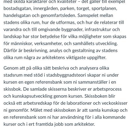
med skilda karaktärer och kvaliteter – det gäller till exempel
bostadsgatan, innergården, parken, torget, sportplanen,
handelsgatan och genomfartsleden. Samspelet mellan
stadens olika rum, hur de utformas, och hur de relaterar till
varandra och till omgivande byggnader, infrastruktur och
landskap har stor betydelse för vilka möjligheter som skapas
för människor, verksamheter, och samhällets utveckling.
Därför är beskrivning, analys och gestaltning av stadens
olika rum några av arkitektens viktigaste uppgifter.
Genom att på olika sätt beskriva och analysera olika
stadsrum med stöd i stadsbyggnadsteori skapar ni under
kursen en egen referensbank som ni sammanställer i en
skissbok. De samlade skisserna beskriver er arbetsprocess
och kunskapsutveckling genom kursen. Skissboken blir
också ett arbetsredskap för de laborationer och veckoskisser
ni genomför. Målet med skissboken är att samla kunskap och
en referensbank som ni har användning för i alla kommande
kurser och i ert framtida jobb som arkitekter.