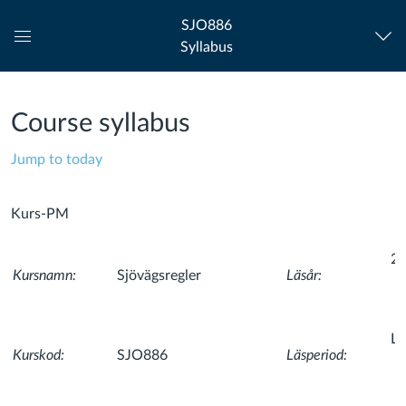
SJO886
Syllabus
Global
Navigation
Menu
Course syllabus
Jump to today
Kurs-PM
2
Kursnamn:
Sjövägsregler
Läsår:
L
Kurskod:
SJO886
Läsperiod: