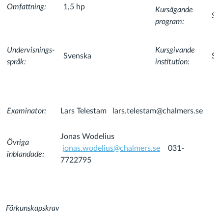
Omfattning:
1,5 hp
Kursägande
Sj
program:
Undervisnings-
Kursgivande
Svenska
Sj
språk:
institution:
Examinator:
Lars Telestam lars.telestam@chalmers.se
Jonas Wodelius
Övriga
jonas.wodelius@chalmers.se
031-
inblandade:
7722795
Förkunskapskrav