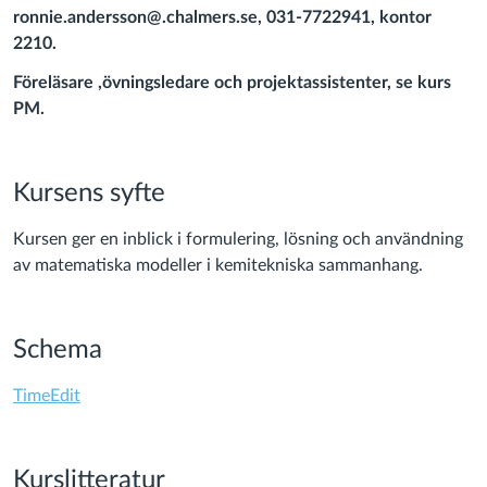
ronnie.andersson@.chalmers.se, 031-7722941, kontor
2210.
Föreläsare ,övningsledare och projektassistenter, se kurs
PM.
Kursens syfte
Kursen ger en inblick i formulering, lösning och användning
av matematiska modeller i kemitekniska sammanhang.
Schema
(Links
TimeEdit
to
an
external
Kurslitteratur