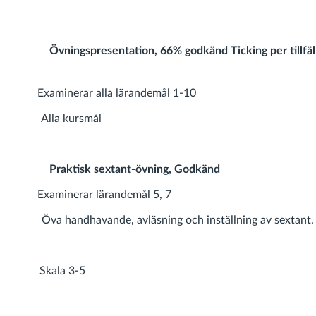
ngspresentation,
66% godkänd Ticking per tillfä
xaminerar alla lärandemål 1-10
Alla kursmål
sk sextant-övning, Godkänd
xaminerar lärandemål 5, 7
handhavande, avläsning och inställning av sextant.
ala 3-5