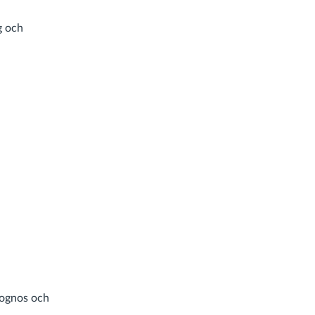
 och
gnos och