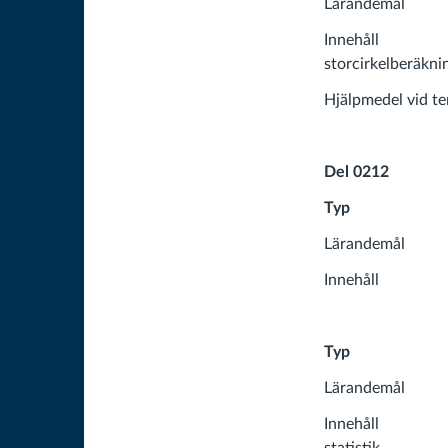
Lärandemål Ex
Innehåll Solh
storcirkelberäkni
Hjälpmedel vid t
Del 0212
Typ Simulat
Lärandemål E
Innehåll Anv
Typ Proje
Lärandemål E
Innehåll Rese