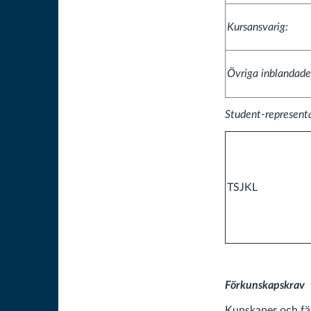
Kursansvarig:
Övriga inblandade
Student-represent
TSJKL
Förkunskapskrav
Kunskaper och fär