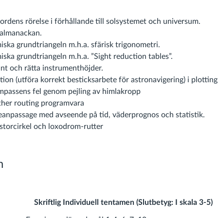
ordens rörelse i förhållande till solsystemet och universum.
 almanackan.
ska grundtriangeln m.h.a. sfärisk trigonometri.
ska grundtriangeln m.h.a. ”Sight reduction tables”.
nt och rätta instrumenthöjder.
ition (utföra korrekt besticksarbete för astronavigering) i plotting
assens fel genom pejling av himlakropp
her routing programvara
eanpassage med avseende på tid, väderprognos och statistik.
storcirkel och loxodrom-rutter
n
 Individuell tentamen (Slutbetyg: I skala 3-5)