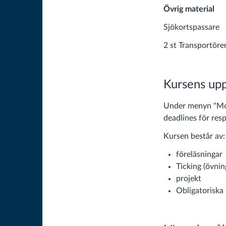
Övrig material
Sjökortspassare
2 st Transportöre
Kursens up
Under menyn "Modu
deadlines för resp
Kursen består av:
föreläsningar
Ticking (övnin
projekt
Obligatoriska