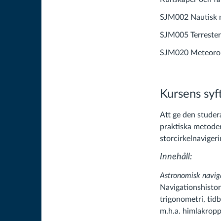
SJM002 Nautisk 
SJM005 Terrester
SJM020 Meteorol
Kursens syf
Att ge den stude
praktiska metoder
storcirkelnaviger
Innehåll:
Astronomisk navig
Navigationshistor
trigonometri, tid
m.h.a. himlakrop