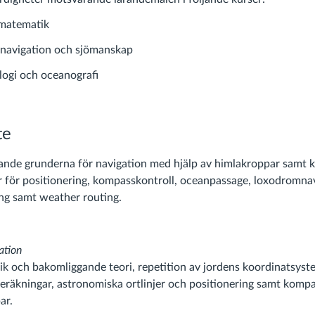
matematik
navigation och sjömanskap
ogi och oceanografi
te
rande grunderna för navigation med hjälp av himlakroppar samt
 för positionering, kompasskontroll, oceanpassage, loxodromnav
ing samt weather routing.
ation
ik och bakomliggande teori, repetition av jordens koordinatsyste
beräkningar, astronomiska ortlinjer och positionering samt komp
par.