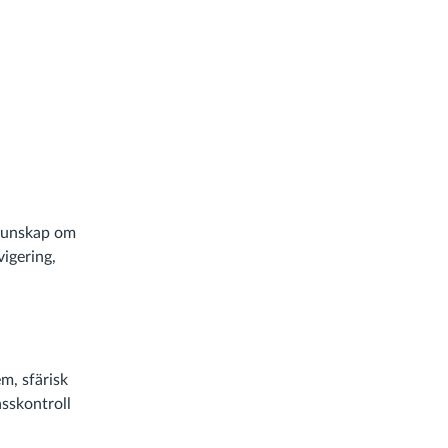
 kunskap om
igering,
m, sfärisk
asskontroll