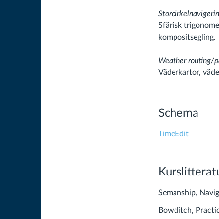
Storcirkelnavigeri
Sfärisk trigonome
kompositsegling.
Weather routing/p
Väderkartor, väd
Schema
TimeEdit
Kurslitterat
Semanship, Navig
Bowditch, Practic