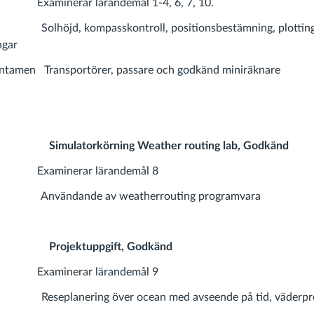
aminerar lärandemål 1-4, 6, 7, 10.
öjd, kompasskontroll, positionsbestämning, plotting
ngar
entamen Transportörer, passare och godkänd miniräknare
orkörning Weather routing lab, Godkänd
xaminerar lärandemål 8
ändande av weatherrouting programvara
ktuppgift, Godkänd
xaminerar lärandemål 9
planering över ocean med avseende på tid, väderpro