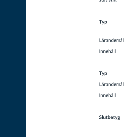
statistik.
Typ Övni
Lärandemål E
Innehåll 
Typ Prakti
Lärandemål E
Innehåll Öva 
Slutbetyg
Sk