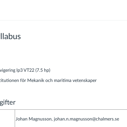
llabus
gering lp3 VT22 (7.5 hp)
titutionen för Mekanik och maritima vetenskaper
ifter
Johan Magnusson, johan.n.magnusson@chalmers.se