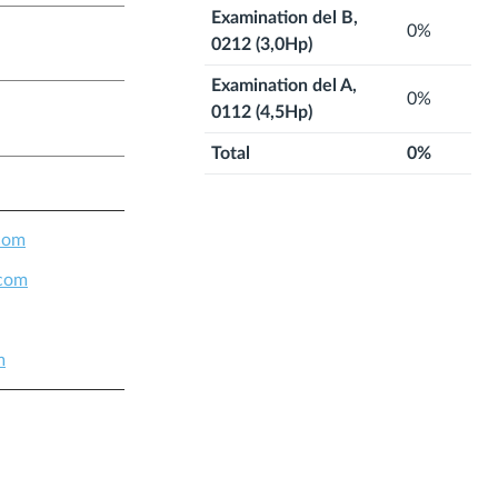
Examination del B,
0%
0212 (3,0Hp)
Examination del A,
0%
0112 (4,5Hp)
Total
0%
.com
.com
m