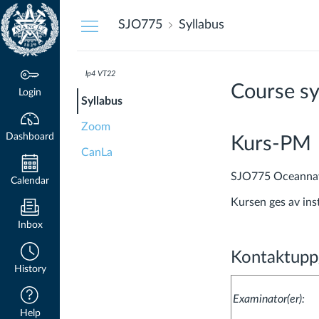
Dashboard
SJO775
Syllabus
lp4 VT22
Course sy
Login
Syllabus
Zoom
Dashboard
Kurs-PM
CanLa
SJO775 Oceannavi
Calendar
Kursen ges av ins
Inbox
Kontaktuppg
History
Examinator(er):
Help