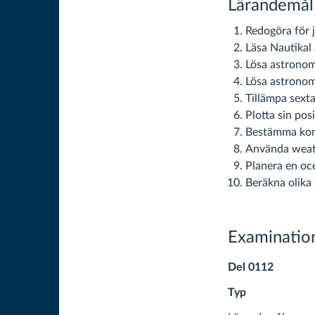
Lärandemål
Redogöra för j
Läsa Nautikal
Lösa astronomi
Lösa astronomi
Tillämpa sexta
Plotta sin pos
Bestämma komp
Använda weat
Planera en oc
Beräkna olika 
Examinatio
Del 0112
Typ Skriftlig