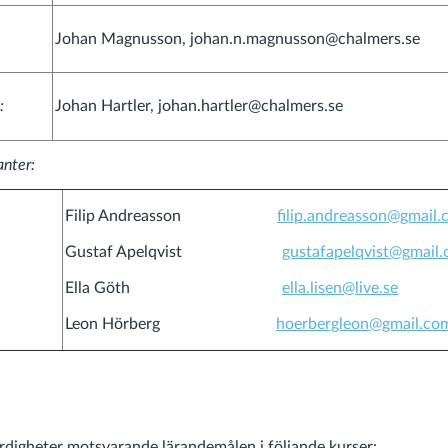
Johan Magnusson, johan.n.magnusson@chalmers.se
:
Johan Hartler, johan.hartler@chalmers.se
anter:
Filip Andreasson
filip.andreasson@gmail
Gustaf Apelqvist
gustafapelqvist@gmail
Ella Göth
ella.lisen@live.se
Leon Hörberg
hoerbergleon@gmail.co
digheter motsvarande lärandemålen i följande kurser: