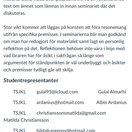
text om ämnet som lämnas in innan seminariet där det
diskuteras.
Stor vikt kommer att läggas på konsten att föra resonemang
utifrån specifika premisser. I seminarierna blir man godkänd
om man har redogjort för materialet samt lagt en personlig
reflektion på det. Reflektionen behöver inte vara i linje med
vad läraren har för åsikt i sakfrågan så länge som
argumentet för ståndpunkten är väl underbyggt och åsikter
och premisser tydligt går att skilja.
Studentrepresentanter
TSJKL
gulal95@icloud.com
Gulal Almarhi
TSJKL
ardanius@hotmail.com
Albin Ardanius
TSJKL
christianssonsmatilda@gmail.com
Matilda Christiansson
TSJKL
hildaljunggren@hotmail.com