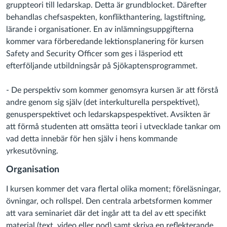
gruppteori till ledarskap. Detta är grundblocket. Därefter
behandlas chefsaspekten, konflikthantering, lagstiftning,
lärande i organisationer. En av inlämningsuppgifterna
kommer vara förberedande lektionsplanering för kursen
Safety and Security Officer som ges i läsperiod ett
efterföljande utbildningsår på Sjökaptensprogrammet.
- De perspektiv som kommer genomsyra kursen är att förstå
andre genom sig själv (det interkulturella perspektivet),
genusperspektivet och ledarskapspespektivet. Avsikten är
att förmå studenten att omsätta teori i utvecklade tankar om
vad detta innebär för hen själv i hens kommande
yrkesutövning.
Organisation
I kursen kommer det vara flertal olika moment; föreläsningar,
övningar, och rollspel. Den centrala arbetsformen kommer
att vara seminariet där det ingår att ta del av ett specifikt
material (text, video eller pod) samt skriva en reflekterande