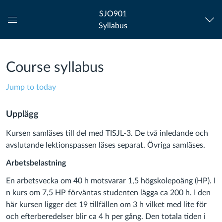
SJO901
Syllabus
Global
Navigation
Menu
Course syllabus
Jump to today
Upplägg
Kursen samläses till del med TISJL-3. De två inledande och
avslutande lektionspassen läses separat. Övriga samläses.
Arbetsbelastning
En arbetsvecka om 40 h motsvarar 1,5 högskolepoäng (HP). I
n kurs om 7,5 HP förväntas studenten lägga ca 200 h. I den
här kursen ligger det 19 tillfällen om 3 h vilket med lite för
och efterberedelser blir ca 4 h per gång. Den totala tiden i