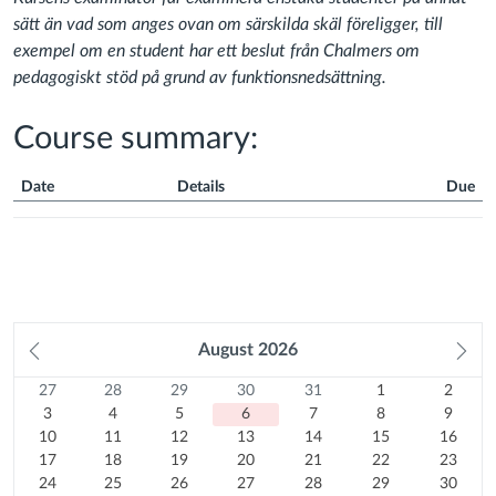
sätt än vad som anges ovan om särskilda skäl föreligger, till
exempel om en student har ett beslut från Chalmers om
pedagogiskt stöd på grund av funktionsnedsättning.
Course summary:
Date
Details
Due
Course
Summary
Prev
August
2026
Ne
month
mo
27
Sunday
28
Monday
29
Tuesday
30
Wednesday
31
Thursday
1
Friday
2
Satur
Calendar
27
28
29
30
31
1
2
Previous
July
3
Previous
July
4
Previous
July
5
Previous
July
6
Previous
July
7
August
8
August
9
3
4
5
6
7
8
9
month
2026
10
August
month
2026
11
August
month
2026
12
August
month
Today
2026
13
August
month
2026
14
August
15
2026
August
16
2026
August
10
11
12
13
14
15
16
August
17
2026
August
18
2026
August
19
2026
August
20
2026
August
21
2026
August
22
2026
August
23
2026
17
18
19
20
21
22
23
2026
August
24
2026
August
25
2026
August
26
2026
August
27
2026
August
28
2026
August
29
2026
August
30
24
25
26
27
28
29
30