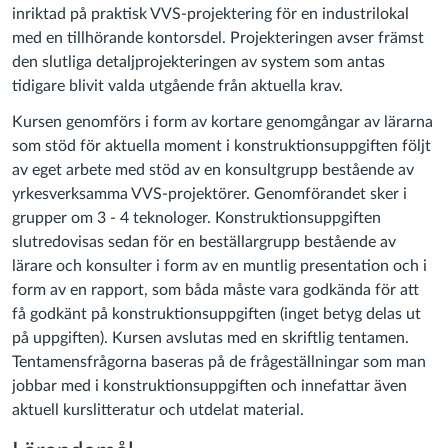
inriktad på praktisk VVS-projektering för en industrilokal
med en tillhörande kontors­del. Projekteringen avser främst
den slutliga detaljprojekteringen av system som antas
tidigare blivit valda utgående från aktuella krav.
Kursen genomförs i form av kortare genomgångar av lärarna
som stöd för aktuella moment i konstruktionsuppgiften följt
av eget arbete med stöd av en konsultgrupp bestående av
yrkes­verksamma VVS-projektörer. Genomförandet sker i
grupper om 3 - 4 teknologer. Konstruktionsuppgiften
slutredovisas sedan för en beställargrupp bestående av
lärare och konsulter i form av en muntlig presentation och i
form av en rapport, som båda måste vara godkända för att
få godkänt på konstruktionsuppgiften (inget betyg delas ut
på uppgiften). Kursen avslutas med en skriftlig tentamen.
Tentamensfrågorna baseras på de frågeställningar som man
jobbar med i konstruktions­uppgiften och innefattar även
aktuell kurslitteratur och utdelat material.