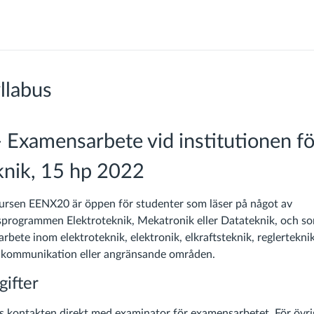
llabus
Examensarbete vid institutionen fö
knik, 15 hp 2022
rsen EENX20 är öppen för studenter som läser på något av
programmen Elektroteknik, Mekatronik eller Datateknik, och so
rbete inom elektroteknik, elektronik, elkraftsteknik, reglerteknik
, kommunikation eller angränsande områden.
ifter
ts kontakten direkt med examinator för examensarbetet. För övri