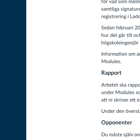
för vad som måst
samtliga signature
registrering i Lad
Sedan februari 2
hur det går till o
högskoleingenjör f
Information om ar
Modules.
Rapport
Arbetet ska rappo
under Modules som
att ni skriver ett
Under den översta
Opponenter
Du måste själv or