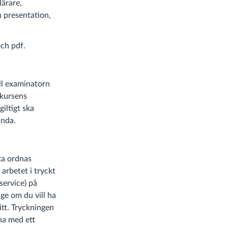
lärare,
 presentation,
ch pdf.
ill examinatorn
 kursens
iltigt ska
ända.
ta ordnas
arbetet i tryckt
service) på
nge om du vill ha
itt. Tryckningen
ha med ett