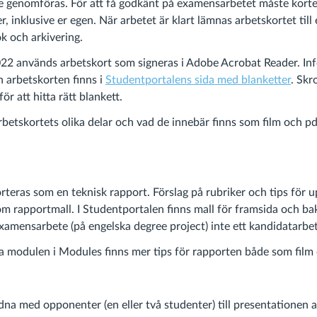
e genomföras. För att få godkänt på examensarbetet måste kort
r, inklusive er egen. När arbetet är klart lämnas arbetskortet til
ok och arkivering.
022 används arbetskort som signeras i Adobe Acrobat Reader. I
ch arbetskorten finns i
Studentportalens sida med blanketter
. Skro
ör att hitta rätt blankett.
betskortets olika delar och vad de innebär finns som film och p
rteras som en teknisk rapport. Förslag på rubriker och tips för u
 rapportmall. I Studentportalen finns mall för framsida och ba
 examensarbete (på engelska degree project) inte ett kandidatarbe
 modulen i Modules finns mer tips för rapporten både som film 
dna med opponenter (en eller två studenter) till presentationen a