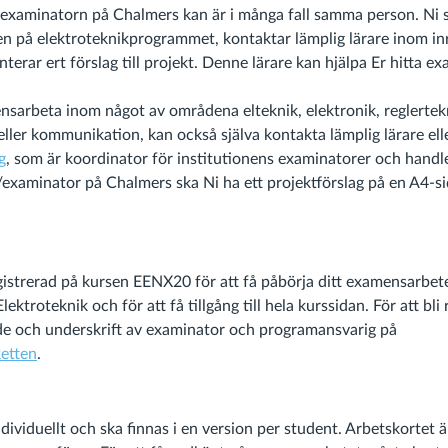
examinatorn på Chalmers kan är i många fall samma person. Ni 
gen på elektroteknikprogrammet, kontaktar lämplig lärare inom in
terar ert förslag till projekt. Denne lärare kan hjälpa Er hitta e
sarbeta inom något av områdena elteknik, elektronik, reglertekn
ller kommunikation, kan också själva kontakta lämplig lärare elle
g
, som är koordinator för institutionens examinatorer och handl
examinator på Chalmers ska Ni ha ett projektförslag på en A4-s
istrerad på kursen EENX20 för att få påbörja ditt examensarbet
lektroteknik och för att få tillgång till hela kurssidan. För att bli
e och underskrift av examinator och programansvarig på
ketten
.
dividuellt och ska finnas i en version per student. Arbetskortet ä