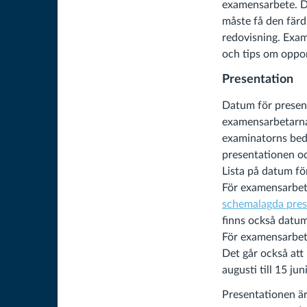
examensarbete. D
måste få den färd
redovisning. Exam
och tips om oppo
Presentation
Datum för presen
examensarbetarna. 
examinatorns bedö
presentationen o
Lista på datum fö
För examensarbete
schemalagda pres
finns också datum
För examensarbete
Det går också att
augusti till 15 juni
Presentationen är