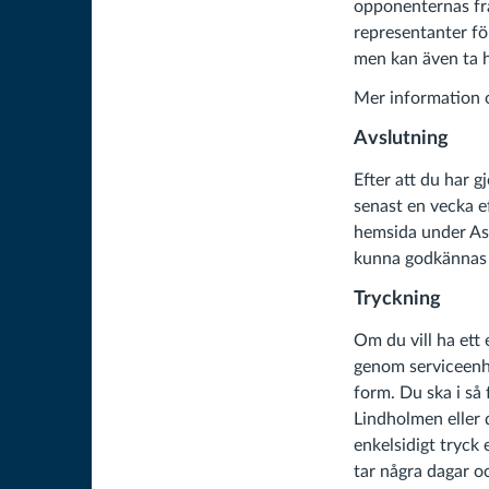
opponenternas frå
representanter f
men kan även ta h
Mer information 
Avslutning
Efter att du har g
senast en vecka e
hemsida under Assi
kunna godkännas 
Tryckning
Om du vill ha ett
genom serviceenhe
form. Du ska i så 
Lindholmen eller d
enkelsidigt tryck 
tar några dagar o