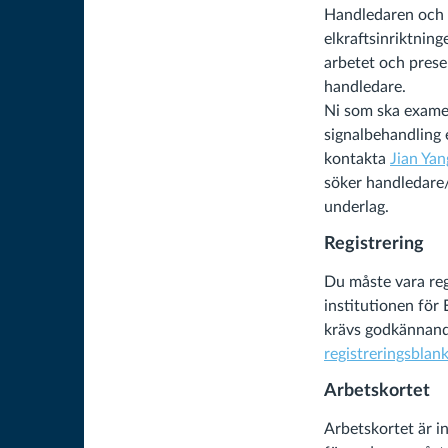
Handledaren och 
elkraftsinriktnin
arbetet och presen
handledare.
Ni som ska examen
signalbehandling e
kontakta
Jian Yan
söker handledare/
underlag.
Registrering
Du måste vara reg
institutionen för E
krävs godkännand
registreringsblan
Arbetskortet
Arbetskortet är in