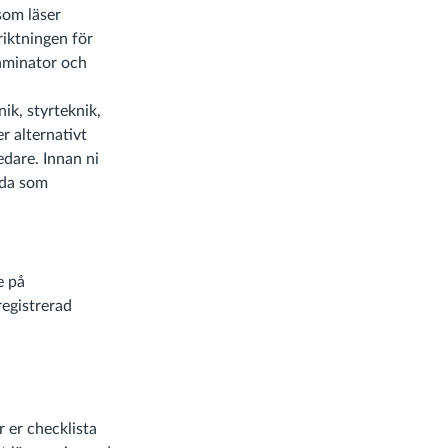
som läser
riktningen för
xaminator och
ik, styrteknik,
r alternativt
edare. Innan ni
ida som
e på
 registrerad
r er checklista