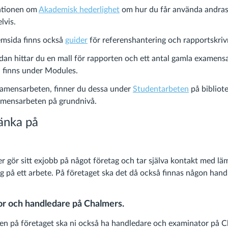
ationen om
Akademisk hederlighet
om hur du får använda andras m
lvis.
emsida finns också
guider
för referenshantering och rapportskriv
an hittar du en mall för rapporten och ett antal gamla examens
a finns under Modules.
 examensarbeten, finner du dessa under
Studentarbeten
på bibliot
amensarbeten på grundnivå.
tänka på
er gör sitt exjobb på något företag och tar själva kontakt med lä
lag på ett arbete. På företaget ska det då också finnas någon handl
or och handledare på Chalmers.
en på företaget ska ni också ha handledare och examinator på C