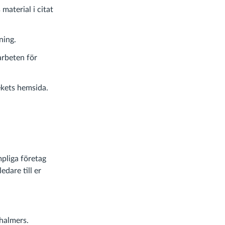
aterial i citat
ning.
arbeten för
ekets hemsida.
mpliga företag
edare till er
halmers.