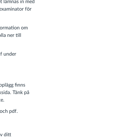
et lämnas in med
l examinator för
nformation om
lla ner till
df under
pplägg finns
ksida. Tänk på
te.
och pdf.
v ditt