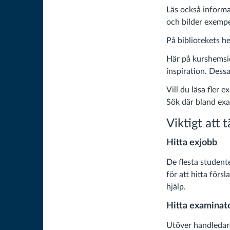
Läs också inform
och bilder exempe
På bibliotekets h
Här på kurshemsid
inspiration. Dess
Vill du läsa fler
Sök där bland ex
Viktigt att 
Hitta exjobb
De flesta student
för att hitta förs
hjälp.
Hitta examinat
Utöver handledar