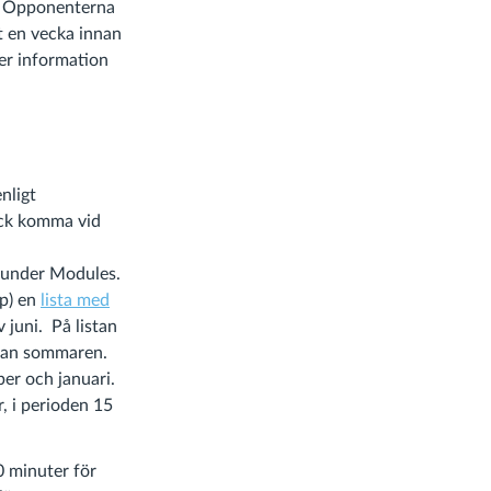
. Opponenterna
t en vecka innan
er information
nligt
ock komma vid
s under Modules.
pp) en
lista med
 juni. På listan
nnan sommaren.
er och januari.
, i perioden 15
0 minuter för