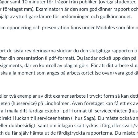
gor samt 10 minuter för frågor från publiken (övriga studenter, 
ör företaget mm). Examinatorn är den som godkänner rapport och
jälp av ytterligare lärare för bedömningen och godkännandet.
om opponering och presentation finns under Modules som film o
jort de sista revideringarna skickar du den slutgiltiga rapporten t
fter din presentation (i pdf-format). Du laddar också upp den på
gnments, där en kontroll av plagiat görs. För att ditt arbete slutg
ska alla moment som anges på arbetskortet (se ovan) vara godk
 eller två exemplar av ditt examensarbete i tryckt form så kan det
ten (husservice) på Lindholmen. Även företaget kan få ett ex av 
fall maila ditt färdiga exjobb i pdf-format till serviceenheten (hus
irekt i luckan till serviceenheten (i hus Saga). Du måste också a
eller dubbelsidigt, samt om inlagan ska tryckas i färg eller svart/v
ch du får själv hämta ut de färdigtryckta rapporterna. Du måste 