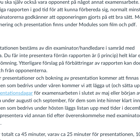
u ska själv också vara opponent på något annat examensarbete
iga rapporten i god tid för att kunna förbereda sig, normalt mins
inatorerna godkänner att opponeringen gjorts på ett bra sätt. M
nering och presentation finns under Modules som film och pdf.
tationen bestäms av din examinator/handledare i samråd med
Du får inte presentera förrän rapporten är (i princip) helt klar e
mning. Ytterligare förslag på förbättringar av rapporten kan d
ch från opponenterna.
r presentationer och bokning av presentation kommer att finna
n som bedrivs under våren kommer vi att lägga ut (och sätta u
entationsdagar
för examensarbeten i slutet av maj eller början av
 under augusti och september, för dem som inte hinner klart i
n som bedrivs under hösten läggs listan upp med tider i decemb
 presentera vid annan tid efter överenskommelse med examinator
.
 totalt ca 45 minuter, varav ca 25 minuter för presentationen, 1