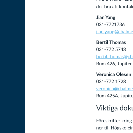
det bra att kontak
Jian Yang
031-7721736
jian.yang@chalme
Bertil Thomas
031-772 5743
bertil.thomas@ch
Rum 426, Jupiter 
Veronica Olesen
031-772 1728
veronica@chalmer
Rum 425A, Jupite
Viktiga dok
Föreskrifter krin
ner till Högskolei