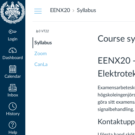
Dashboard
EENX20
Syllabus
lp3 VT22
Course sy
Login
Syllabus
Zoom
Dashboard
EENX20 - 
CanLa
Elektrote
Calendar
Examensarbetesku
högskoleingenjörs
Inbox
göra sitt examensa
signalbehandling
History
Kontaktuppg
Help
I första hand skö