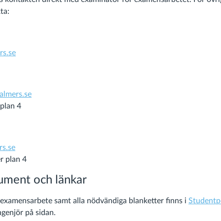
ta:
rs.se
almers.se
plan 4
s.se
r plan 4
ument och länkar
g examensarbete samt alla nödvändiga blanketter finns i
Studentp
ngenjör på sidan.