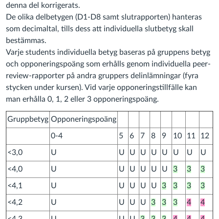
denna del korrigerats.
De olika delbetygen (D1-D8 samt slutrapporten) hanteras
som decimaltal, tills dess att individuella slutbetyg skall
bestämmas.
Varje students individuella betyg baseras på gruppens betyg
och opponeringspoäng som erhålls genom individuella peer-
review-rapporter på andra gruppers delinlämningar (fyra
stycken under kursen). Vid varje opponeringstillfälle kan
man erhålla 0, 1, 2 eller 3 opponeringspoäng.
Gruppbetyg
Opponeringspoäng
0-4
5
6
7
8
9
10
11
12
<3,0
U
U
U
U
U
U
U
U
U
<4,0
U
U
U
U
U
U
3
3
3
<4,1
U
U
U
U
U
3
3
3
3
<4,2
U
U
U
U
3
3
3
4
4