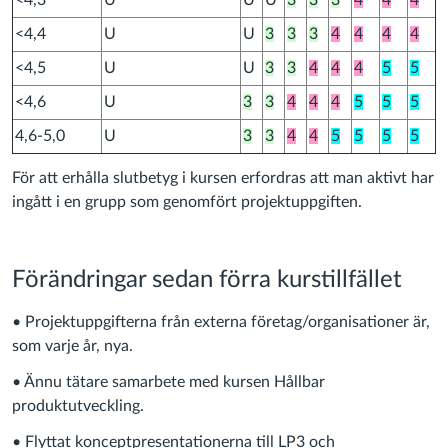
<4,3
U
U
U
3
3
3
4
4
4
<4,4
U
U
3
3
3
4
4
4
4
<4,5
U
U
3
3
4
4
4
5
5
<4,6
U
3
3
4
4
4
5
5
5
4,6-5,0
U
3
3
4
4
5
5
5
5
För att erhålla slutbetyg i kursen erfordras att man aktivt har
ingått i en grupp som genomfört projektuppgiften.
Förändringar sedan förra kurstillfället
• Projektuppgifterna från externa företag/organisationer är,
som varje år, nya.
• Ännu tätare samarbete med kursen Hållbar
produktutveckling.
• Flyttat konceptpresentationerna till LP3 och