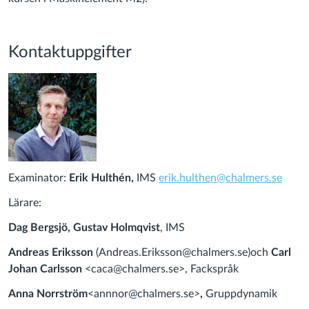
Kontaktuppgifter
Examinator:
Erik Hulthén,
IMS
erik.hulthen@chalmers.se
Lärare:
Dag Bergsjö,
Gustav Holmqvist
, IMS
Andreas Eriksson
(Andreas.Eriksson@chalmers.se)
och
Carl
Johan Carlsson
<caca@chalmers.se>
, Fackspråk
Anna Norrström
<annnor@chalmers.se>
,
Gruppdynamik