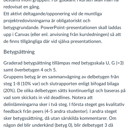
bestäms inom gruppen. För godkänt i kursen skall man ha
redovisat en gång.
Ett aktivt deltagande/opponering vid de muntliga
projektredovisningarna är obligatoriskt och
betygsgrundande. PowerPoint-presentationen skall laddas
upp i Canvas (eller enl. anvisning från kursledningen) så att
de finns tillgängliga där vid själva presentationen.
Betygsättning
Graderad betygsättning tillämpas med betygsskala U, G (=3)
samt överbetygen 4 och 5.
Gruppens betyg är en sammanvägning av delbetygen från
steg 1-8 (10% var) och slutrapporten enligt bifogad bilaga
(20%). De olika delbetygen sätts kontinuerligt och baseras på
vad som skickats in vid deadlines. Notera att
delinlämningarna sker i två steg. I första steget ges kvalitativ
feedback från peers (4-5 andra studenter). I andra steget
sker betygssättning, då utan särskilda kommentarer. Om
någon del blir underkänd (betyg 0), blir delbetyget 3 då