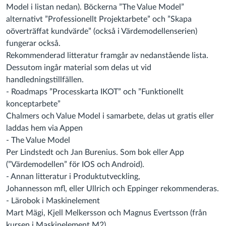
Model i listan nedan). Böckerna ”The Value Model”
alternativt ”Professionellt Projektarbete” och ”Skapa
oöverträffat kundvärde” (också i Värdemodellenserien)
fungerar också.
Rekommenderad litteratur framgår av nedanstående lista.
Dessutom ingår material som delas ut vid
handledningstillfällen.
- Roadmaps ”Processkarta IKOT” och ”Funktionellt
konceptarbete”
Chalmers och Value Model i samarbete, delas ut gratis eller
laddas hem via Appen
- The Value Model
Per Lindstedt och Jan Burenius. Som bok eller App
(”Värdemodellen” för IOS och Android).
- Annan litteratur i Produktutveckling,
Johannesson mfl, eller Ullrich och Eppinger rekommenderas.
- Lärobok i Maskinelement
Mart Mägi, Kjell Melkersson och Magnus Evertsson (från
kursen i Maskinelement M2).