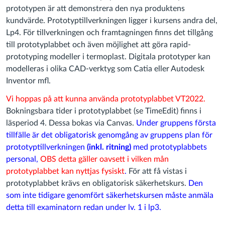
prototypen är att demonstrera den nya produktens
kundvärde. Prototyptillverkningen ligger i kursens andra del,
Lp4. För tillverkningen och framtagningen finns det tillgång
till prototyplabbet och även möjlighet att göra rapid-
prototyping modeller i termoplast. Digitala prototyper kan
modelleras i olika CAD-verktyg som Catia eller Autodesk
Inventor mfl.
Vi hoppas på att kunna använda prototyplabbet VT2022.
Bokningsbara tider i prototyplabbet (se TimeEdit) finns i
läsperiod 4. Dessa bokas via Canvas.
Under gruppens första
tillfälle är det obligatorisk genomgång av gruppens plan för
prototyptillverkningen
(inkl. ritning)
med prototyplabbets
personal,
OBS detta gäller oavsett i vilken mån
prototyplabbet kan nyttjas fysiskt
.
För att få vistas i
prototyplabbet krävs en obligatorisk säkerhetskurs.
Den
som inte tidigare genomfört säkerhetskursen måste anmäla
detta till examinatorn redan under lv. 1 i lp3.