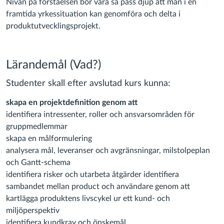
Nivån på förståelsen bör vara så pass djup att man i en
framtida yrkessituation kan genomföra och delta i
produktutvecklingsprojekt.
Lärandemål (Vad?)
Studenter skall efter avslutad kurs kunna:
skapa en projektdefinition genom att
identifiera intressenter, roller och ansvarsområden för
gruppmedlemmar
skapa en målformulering
analysera mål, leveranser och avgränsningar, milstolpeplan
och Gantt-schema
identifiera risker och utarbeta åtgärder identifiera
sambandet mellan product och användare genom att
kartlägga produktens livscykel ur ett kund- och
miljöperspektiv
identifiera kundkrav och önskemål