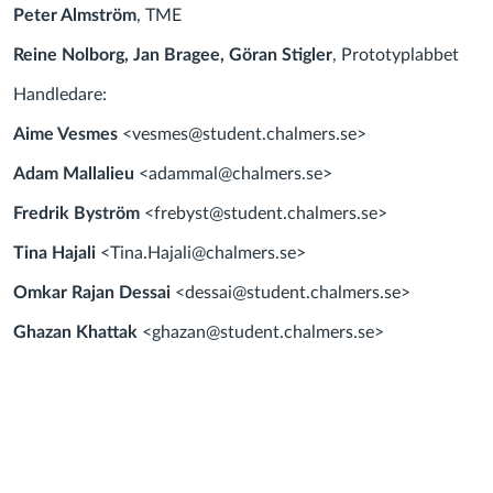
Peter Almström
, TME
Reine Nolborg, Jan Bragee, Göran Stigler
, Prototyplabbet
Handledare:
Aime Vesmes
<vesmes@student.chalmers.se>
Adam Mallalieu
<adammal@chalmers.se>
Fredrik Byström
<frebyst@student.chalmers.se>
Tina Hajali
<Tina.Hajali@chalmers.se>
Omkar Rajan Dessai
<dessai@student.chalmers.se>
Ghazan Khattak
<ghazan@student.chalmers.se>