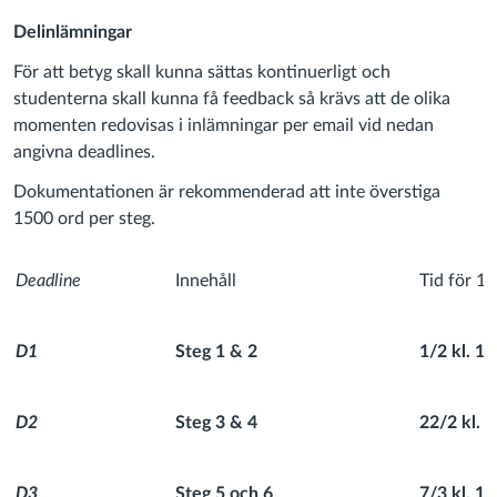
Delinlämningar
För att betyg skall kunna sättas kontinuerligt och
studenterna skall kunna få feedback så krävs att de olika
momenten redovisas i inlämningar per email vid nedan
angivna deadlines.
Dokumentationen är rekommenderad att inte överstiga
1500 ord per steg.
Deadline
Innehåll
Tid för 1:
D1
Steg 1 & 2
1/2 kl. 10
D2
Steg 3 & 4
22/2 kl. 1
D3
Steg 5 och 6
7/3 kl. 13